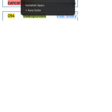
cancer health
physiology
Installed Apps:
• Aura Suite
Full Story
094
osteoporosis
수유중인 산모 생쥐에서 발견된 호르몬이
골다공증 치료의 가능성을 보여주었다.
health
physiology
Full Story
093
IL-11
특정 염증 강화 단백질을 차단한 생쥐는
오래 건강하게 산다
aging
physiology
Full Story
092
brain
사람의 뇌는 기다릴 줄 안다.
neuroscience
physiology cell biology
Full Story
091
epigenetics
한 유전자가 사회적 행동에 미치는 도미노