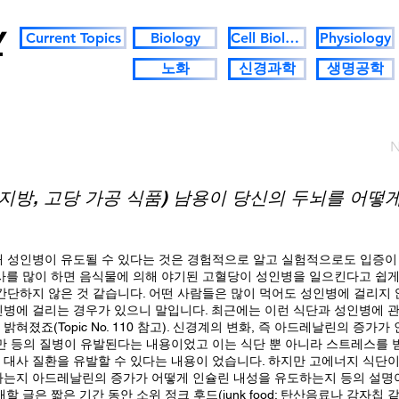
y
Current Topics
Biology
Cell Biology
Physiology
노화
신경과학
생명공학
N
지방, 고당 가공 식품) 남용이 당신의 두뇌를 어떻
 성인병이 유도될 수 있다는 것은 경험적으로 알고 실험적으로도 입증이 
사를 많이 하면 음식물에 의해 야기된 고혈당이 성인병을 일으킨다고 쉽게 
간단하지 않은 것 같습니다. 어떤 사람들은 많이 먹어도 성인병에 걸리지
병에 걸리는 경우가 있으니 말입니다. 최근에는 이런 식단과 성인병에 관
혀졌죠(Topic No. 110 참고). 신경계의 변화, 즉 아드레날린의 증가
만 등의 질병이 유발된다는 내용이었고 이는 식단 뿐 아니라 스트레스를 
대사 질환을 유발할 수 있다는 내용이 었습니다. 하지만 고에너지 식단
하는지 아드레날린의 증가가 어떻게 인슐린 내성을 유도하는지 등의 설명이
할 글은 짧은 기간 동안 소위 정크 후드(junk food: 탄산음료나 감자칩 