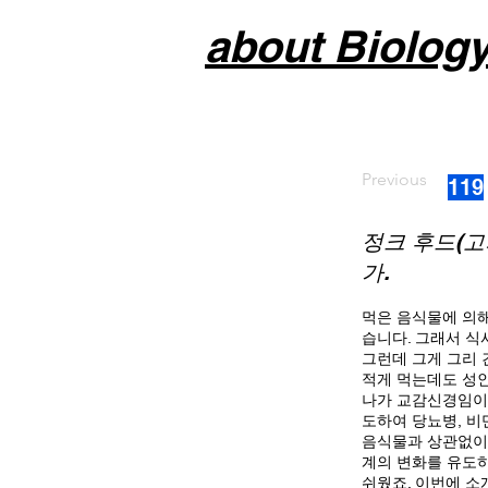
about Biolog
Previous
119
정크 후드(고
가.
먹은 음식물에 의해
습니다. 그래서 식
그런데 그게 그리 
적게 먹는데도 성인
나가 교감신경임이 밝
도하여 당뇨병, 비
음식물과 상관없이 
계의 변화를 유도
쉬웠죠. 이번에 소개