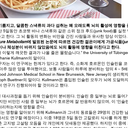
기름지고, 달콤한 스낵류의 과다 섭취는 꽤 오래도록 뇌의 활성에 영향을 
 5일동안 초코렛 바나 스낵류와 같은 소위 정크 후드(junk food)를 실
고 한다. 그 뇌 활동의 변화는 비만을 간진 사람들과 유사한 양상 이었다.
ure Metabolism
에 발표된 논문에 따르면 건강한 젊은이에게 가공식품(junk 
이나 체성분이 바뀌지 않았음에도 뇌의 활동에 영향을 미친다고 한다.
게 깨끗한 결과가 나올 줄은 몰랐습니다.” the University of Tübingen
nie Kullmann의 말이다.
구자는 이 연구에는 한계가 있다고 한다. 즉, 소화계 호르몬인 인슐린을 
아주 많은 양을 투여했어요, 보통 사람들이 하루에 분비하는 양의 4 ~ 5배
Wood Johnson Medical School in New Brunswick, New Jersey의
toph Buettner의 말이다. Kullmann은 흡입된 인슐린 모두가 뇌에 도
더 연구가 진행되어야 할 것이라고 했다.
 대사과정을 돕기 위해 인슐린이 분비된다. 인슐린 중 일부는 뇌로 들어
지만 비만인 사람 중 일부는 뇌가 호르몬에 잘 반응하지 않으며, 이 ‘인슐린
처리하는지에 영향을 준다.
는 영향을 알아보기 위해 Kullmann과 그녀의 동료들은 29명의 건강한 
서도 연구할 예정이다.). 이중 18명은 5일 동안 고칼로리 식사를 하게 
맞춘 고지방 고설탕 모듬을 각 개인에게 닷새동안 제공했다. 하지만 이 중에