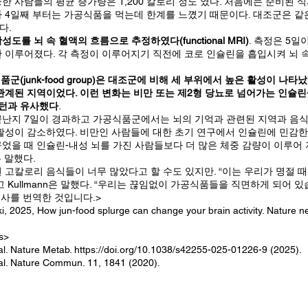
한 사람들의 평균 증가량은 1,200 칼로리 정도 였다. 처음에는 준비된 식
 4일째 부터는 가공식품을 먹는데 한계를 느꼈기 때문이다. 대조군은 같
다.
도를 뇌 속 혈액의 흐름으로 추정하였다(functional MRI)
. 측정은 5일
 이루어졌다. 각 측정이 이루어지기 직전에 코로 인슐린을 흡입시켜 뇌 
품군(junk-food group)은 대조군에 비해 세 부위에서 높은 활성이 나
관계된 지역이었다. 이런 변화는 비만 또는 제2형 당뇨로 넘어가는 인슐
패턴과 유사했다
.
난지 7일이 경과하고 가공식품군에서는 뇌의 기억과 관련된 지역과 음식
활성이 감소하였다. 비만인 사람들에 대한 초기 연구에서 인슐린에 민감한
었을 때 인슐린-내성 뇌를 가진 사람들보다 더 많은 체중 감량이 이루어 지
은 말했다.
 고칼로리 음식들이 너무 많았다고 할 수도 있지만. “이는 우리가 명절 때
 Kullmann은 말했다. “우리는 끊임없이 가공식품들을 직면하게 되어 있
기사를 번역한 것입니다.>
i, 2025, How jun-food splurge can change your brain activity. Nature 
s>
 al. Nature Metab.
https://doi.org/10.1038/s42255-025-01226-9
(2025).
 al. Nature Commun. 11, 1841 (2020).