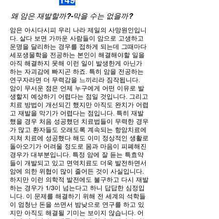
149
왜 암은 재발할까?-막을 수는 없을까?
암은 아시다시피 우리 나라 제일의 사망원인입니
다. 살다 보면 가까운 사람들이 암으로 고생하고
운명을 달리하는 경우를 접하게 되는데 그때마다
세포생물학을 전공하는 본인이 해결해야할 일을
아직 해결하지 못해 이런 일이 발생한게 아닌가
하는 자괴감에 빠지곤 하죠. 특히 암을 전공하는
연구자라면 더 무력감을 느끼리라 짐작됩니다.
암이 무서운 점은 언제 누구에게 어떤 이유로 발
생할지 예상하기 어렵다는 점일 것입니다. 그리고
치료 방법이 개선되긴 했지만 아직도 완치가 어렵
고 재발을 막기가 어렵다는 점입니다. 특히 재발
했을 경우 처음 성공했던 치료법들이 무력한 경우
가 많고 환자들도 오래도록 계속되는 항암치료에
지쳐 치료에 성공했다 해도 이미 정상적인 생활로
돌아오기가 어려울 정도로 몸과 마음이 피폐해진
경우가 대부분입니다. 특정 암에 잘 듣는 특효약
들이 개발되고 있고 면역치료도 더욱 발전하면서
암에 의한 위협이 많이 줄어든 것이 사실입니다.
하지만 이런 의학적 발전에도 불구하고 다시 재발
하는 경우가 1/3이 넘는다고 하니 답답한 심정입
니다. 이 문제를 해결하기 위해 전 세계의 석학들
이 엄청난 돈을 쓰면서 밤낮으로 연구를 하고 있
지만 아직도 해결될 기미는 보이지 않습니다. 어