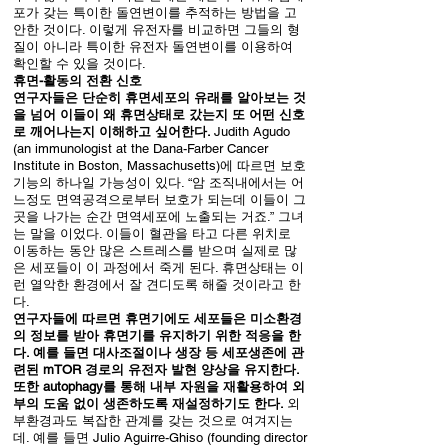
포가 갖는 특이한 돌연변이를 추적하는 방법을 고
안한 것이다. 이렇게 유전자를 비교하면 그들의 형
질이 아니라 특이한 유전자 돌연변이를 이용하여
확인할 수 있을 것이다.
휴면-활동의 전환 신호
연구자들은 단순히 휴면세포의 유래를 알아보는 것
을 넘어 이들이 왜 휴면상태로 갔는지 또 어떤 신호
로 깨어나는지 이해하고 싶어한다.
Judith Agudo
(an immunologist at the Dana-Farber Cancer
Institute in Boston, Massachusetts)에 따르면 보호
기능의 하나일 가능성이 있다. “암 조직내에서는 어
느정도 면역공격으로부터 보호가 되는데 이들이 그
곳을 나가는 순간 면역세포에 노출되는 거죠.” 그녀
는 말을 이었다. 이들이 혈관을 타고 다른 위치로
이동하는 동안 많은 스트레스를 받으며 실제로 많
은 세포들이 이 과정에서 죽게 된다. 휴면상태는 이
런 열악한 환경에서 잘 견디도록 해줄 것이라고 한
다.
연구자들에 따르면 휴면기에도 세포들은 미소환경
의 정보를 받아 휴면기를 유지하기 위한 적응을 한
다. 예를 들면 대사조절이나 생장 등 세포생존에 관
련된 mTOR 경로의 유전자 발현 양상을 유지한다.
또한 autophagy를 통해 내부 자원을 재활용하여 외
부의 도움 없이 생존하도록 재설정하기도 한다.
외
부환경과도 복잡한 관계를 갖는 것으로 여겨지는
데. 예를 들면 Julio Aguirre-Ghiso (founding director