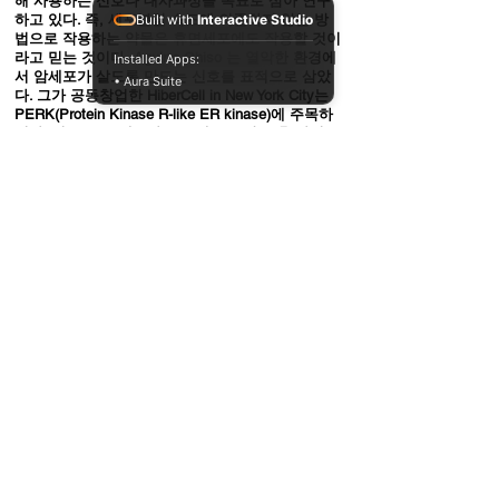
해 사용하는 신호나 대사과정을 목표로 삼아 연구
하고 있다. 즉, 세포분열 속도에 의존하지 않는 방
Built with
Interactive Studio
법으로 작용하는 약물은 휴면세포에도 작용할 것이
라고 믿는 것이다.
Aguirre-Ghiso 는 열악한 환경에
Installed Apps:
서 암세포가 살도록 만드는 신호를 표적으로 삼았
• Aura Suite
다. 그가 공동창업한 HiberCell in New York City는
PERK(Protein Kinase R-like ER kinase)에 주목하
였다. 이 효소는 세포가 스트레스를 받은 후 다시
안정된 상태로 회복하게 만드는 반응을 주도한다.
PERK의 억제제는 이 반응을 억제하여 세포를 죽게
만드는 것이다. 이 치료제는 현재 FDA 제 1 임상단
계를 거치고 있다.
한편
이런 연구의 가장 큰 성과는 autophagy를 억
제하여 휴면세포의 재활용 능력을 차단하는 방법에
서 나오고 있다
. “이 세포들은 살아가는데 아주 적
은 외부물질을 쓰기 때문에 이들의 재활용 회로를
억제하면 쉽게 죽음으로 몰아넣을 수 있을 것입니
다.” Robin Anderson(a breast cancer researcher at
the Olivia Newton-John Cancer Research Institute
in Heidelberg, Australia)의 말이다.
Dutton이 참여
하고 있는 CLEVER project 제 2 임상실험에서는
autophagy inhibitor인 hydroxychloroquine(HCQ)과
mTOR 신호 억제제를 이용한 방법을 실험하고 있
다.
CLEVER를 통해 50명의 유방암환자에게 HCQ와
mTOR-억제제인 everolimus를 같이 또는 각각 처방
하는 방식으로 실험하였고 그 결과 각각의 처방도