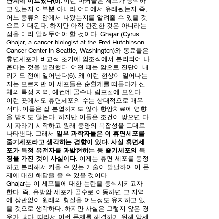
단계에 이르렀다(5).
이런 마커들은 세포가 증식하
고 있는지 여부뿐 아니라 어디에서 유래됬는지 즉,
어느 종류의 암에서 나왔는지를 알려줄 수 있을 것
으로 기대된다. 하지만 아직 완전한 것은 아니라는
점을 미리 알려두어야 할 것이다. Ghajar (Cyrus
Ghajar, a cancer biologist at the Fred Hutchinson
Cancer Center in Seattle, Washington)와 동료들은
휴면세포가 비교적 초기에 암조직에서 분리되어 나
온다는 것을 발견했다. 어떤 때는 암으로 진단이 내
리기도 전에 일어난다(6). 왜 이런 현상이 일어나는
지는 모르지만 이 세포들은 순환계를 떠돌다가 신
체의 특정 지역, 예컨데 골수나 림프절에 모인다.
이런 곳에서도 휴면세포의 수는 상대적으로 매우
적다. 이들은 잘 분열하지도 않아 항암치료에 영향
을 받지도 않는다. 하지만 이들은 조건이 맞으면 다
시 자라기 시작하고 원래 종양의 복잡성을 그대로
나타낸다. 그래서
일부 과학자들은 이 휴면세포를
줄기세포라고 생각하는 경향이 있다. 사실 휴면세
포가 특정 유전자를 과발현하는 등 줄기세포의 특
징을 가진 것이 사실이다
. 이제는 휴면 세포를 동정
하고 분리해서 키울 수 있는 기술이 발달하여 이 문
제에 대한 해답을 줄 수 있을 것이다.
Ghajar는 이 세포들에 대한 논란을 종식시키고자
한다. 즉, 유방암 세포가 골수로 이동하면 그 지역
에 상관없이 원래의 형질을 어느정도 유지하고 있
을 것으로 생각하다. 하지만 사실은 그렇지 않은 경
우가 많다. 따라서 이런 문제를 해결하기 위해 암세