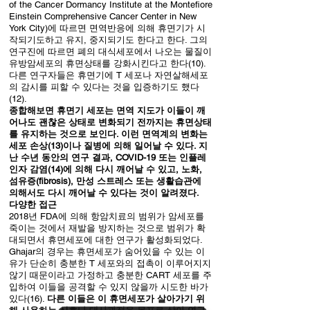
of the Cancer Dormancy Institute at the Montefiore
Einstein Comprehensive Cancer Center in New
York City)에 따르면 면역반응에 의해 휴면기가 시
작되기도하고 유지, 중지되기도 한다고 한다. 그의
연구진에 따르면 폐의 대식세포에서 나오는 물질이
유방암세포의 휴면상태를 강화시킨다고 한다(10).
다른 연구자들은 휴면기에 T 세포나 자연살해세포
의 감시를 피할 수 있다는 것을 입증하기도 했다
(12).
종합해보면 휴면기 세포는 면역 지도가 이들이 깨
어나도 괜찮은 상태로 변화되기 전까지는 휴면상태
를 유지하는 것으로 보인다. 이런 면역계의 변화는
세포 손상(13)이나 질병에 의해 일어날 수 있다. 지
난 수년 동안의 연구 결과, COVID-19 또는 인플레
인자 감염(14)에 의해 다시 깨어날 수 있고, 노화,
섬유증(fibrosis), 만성 스트레스 또는 생활습관에
의해서도 다시 깨어날 수 있다는 것이 알려졌다.
다양한 접근
2018년 FDA에 의해 항암치료의 범위가 암세포를
죽이는 것에서 재발을 방지하는 것으로 범위가 확
대되면서 휴면세포에 대한 연구가 활성화되었다.
Ghajar의 경우는 휴면세포가 숨어있을 수 있는 이
유가 단순히 충분한 T 세포와의 접촉이 이루어지지
않기 때문이라고 가정하고 충분한 CART 세포를 주
입하여 이들을 공격할 수 있지 않을까 시도한 바가
있다(16).
다른 이들은 이 휴면세포가 살아가기 위