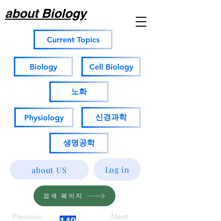
about Biology
Current Topics
Biology
Cell Biology
노화
신경과학
Physiology
생명공학
Log in
about US
검색 페이지
Previous
Next