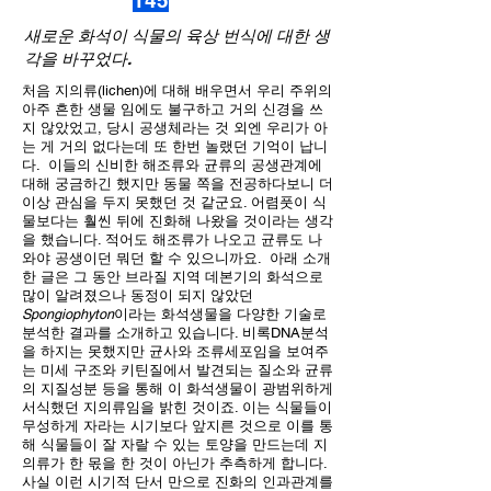
145
새로운 화석이 식물의 육상 번식에 대한 생
각을 바꾸었다.
처음 지의류(lichen)에 대해 배우면서 우리 주위의
아주 흔한 생물 임에도 불구하고 거의 신경을 쓰
지 않았었고, 당시 공생체라는 것 외엔 우리가 아
는 게 거의 없다는데 또 한번 놀랬던 기억이 납니
다. 이들의 신비한 해조류와 균류의 공생관계에
대해 궁금하긴 했지만 동물 쪽을 전공하다보니 더
이상 관심을 두지 못했던 것 같군요. 어렴풋이 식
물보다는 훨씬 뒤에 진화해 나왔을 것이라는 생각
을 했습니다. 적어도 해조류가 나오고 균류도 나
와야 공생이던 뭐던 할 수 있으니까요. 아래 소개
한 글은 그 동안 브라질 지역 데본기의 화석으로
많이 알려졌으나 동정이 되지 않았던
Spongiophyton
이라는 화석생물을 다양한 기술로
분석한 결과를 소개하고 있습니다. 비록DNA분석
을 하지는 못했지만 균사와 조류세포임을 보여주
는 미세 구조와 키틴질에서 발견되는 질소와 균류
의 지질성분 등을 통해 이 화석생물이 광범위하게
서식했던 지의류임을 밝힌 것이죠. 이는 식물들이
무성하게 자라는 시기보다 앞지른 것으로 이를 통
해 식물들이 잘 자랄 수 있는 토양을 만드는데 지
의류가 한 몫을 한 것이 아닌가 추측하게 합니다.
사실 이런 시기적 단서 만으로 진화의 인과관계를