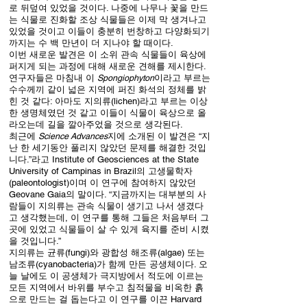
로 뒤덮여 있었을 것이다. 나중에 나무나 꽃을 만드
는 식물로 진화할 조상 식물들은 이제 막 생겨나고
있었을 것이고 이들이 충분히 번창하고 다양화되기
까지는 수 백 만년이 더 지나야 할 때이다.
이번 새로운 발견은 이 소위 관속 식물들이 육상에
퍼지게 되는 과정에 대해 새로운 견해를 제시한다.
연구자들은 마침내 이
Spongiophyton
이라고 부르는
수수께끼 같이 넓은 지역에 퍼진 화석의 정체를 밝
힌 것 같다: 아마도 지의류(lichen)라고 부르는 이상
한 생명체였던 것 같고 이들이 식물이 육상으로 올
라오는데 길을 깔아주었을 것으로 생각된다.
최근에
Science Advances
지에 소개된 이 발견은 “지
난 한 세기동안 풀리지 않았던 문제를 해결한 것입
니다.”라고 Institute of Geosciences at the State
University of Campinas in Brazil의 고생물학자
(paleontologist)이며 이 연구에 참여하지 않았던
Geovane Gaia의 말이다. “지금까지는 대부분의 사
람들이 지의류는 관속 식물이 생기고 나서 생겼다
고 생각했는데, 이 연구를 통해 그들은 처음부터 그
곳에 있었고 식물들이 살 수 있게 육지를 준비 시켰
을 것입니다.”
지의류는 균류(fungi)와 광합성 해조류(algae) 또는
남조류(cyanobacteria)가 함께 만든 공생체이다. 오
늘 날에도 이 공생체가 극지방에서 적도에 이르는
모든 지역에서 바위를 부수고 침적물을 비옥한 흙
으로 만드는 걸 돕는다고 이 연구를 이끈 Harvard