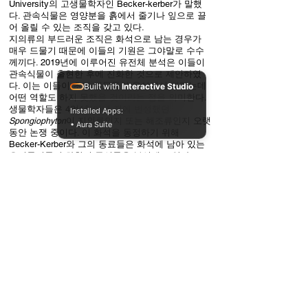
University의 고생물학자인 Becker-kerber가 말했
다. 관속식물은 영양분을 흙에서 줄기나 잎으로 끌
어 올릴 수 있는 조직을 갖고 있다.
지의류의 부드러운 조직은 화석으로 남는 경우가
매우 드물기 때문에 이들의 기원은 그야말로 수수
께끼다. 2019년에 이루어진 유전체 분석은 이들이
관속식물이 출현한 후에 진화한 것으로 제안하였
다. 이는 이들이 초기 생물들이 육상에서 자라는데
Built with
Interactive Studio
어떤 역할도 하지 못했을 것이라는 점을 의미한다.
생물학자들은 4억1천여년 전에 번성했던
Installed Apps:
Spongiophyton
이 지의류인지 또는 해조류인지 오랫
• Aura Suite
동안 논쟁 중이다. 이 화석을 동정하기 위해
Becker-Kerber와 그의 동료들은 화석에 남아 있는
유기물질들의 화학적 특성들을 분석해 보았다. 그
결과 세포벽으로 둘러싸인 해조류와는 달리 이들은
키틴질(chitin)로 싸인 균류를 포함하고 있었다. 키
틴은 곤충들의 외골격을 구성하는 성분이기도 하
다. 키틴은 질소를 포함하고 있으며 이들은 분명한
질소 신호를 잡아낼 수 있었다. “실험을 반복할 수
록 신호는 더욱 확실하게 나타났죠.” 이건 정말 흥
분되는 일입니다.” Becker-Kerber의 말이다.
균류에 대한 다른 단서들도 발견되었다. 즉, 균류가
자랄 때 볼 수 있는 균사(hyphae)라고 부르는 특유
의 가지 형태 등이다. 이런 결과들은 지의류가 4억1
천만년 전에 진화되어 나왔다는 것이다. 이는 관속
식물이 퍼지기 시작한 4억2천만년이 조금 지난 뒤
이며 첫 숲이 발견되는 3억9천만년 이전이다.