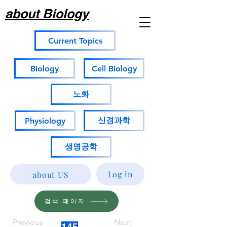
about Biology
Current Topics
Biology
Cell Biology
노화
신경과학
Physiology
생명공학
Log in
about US
검색 페이지
Previous
Next