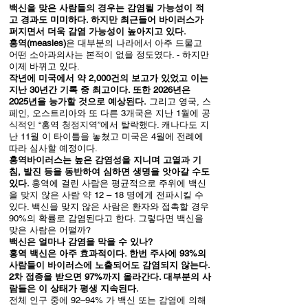
백신을 맞은 사람들의 경우는 감염될 가능성이 적
고 경과도 미미하다. 하지만 최근들어 바이러스가
퍼지면서 더욱 감염 가능성이 높아지고 있다.
홍역(measles)
은 대부분의 나라에서 아주 드물고
어떤 소아과의사는 본적이 없을 정도였다. - 하지만
이제 바뀌고 있다.
작년에 미국에서 약 2,000건의 보고가 있었고 이는
지난 30년간 기록 중 최고이다. 또한 2026년은
2025년을 능가할 것으로 예상된다.
그리고 영국, 스
페인, 오스트리아와 또 다른 3개국은 지난 1월에 공
식적인 “홍역 청정지역”에서 탈락했다. 캐나다도 지
난 11월 이 타이틀을 놓쳤고 미국은 4월에 전례에
따라 심사할 예정이다.
홍역바이러스는 높은 감염성을 지니며 고열과 기
침, 발진 등을 동반하여 심하면 생명을 앗아갈 수도
있다.
홍역에 걸린 사람은 평균적으로 주위에 백신
을 맞지 않은 사람 약 12 – 18 명에게 전파시킬 수
있다. 백신을 맞지 않은 사람은 환자와 접촉할 경우
90%의 확률로 감염된다고 한다. 그렇다면 백신을
맞은 사람은 어떨까?
백신은 얼마나 감염을 막을 수 있나?
홍역 백신은 아주 효과적이다. 한번 주사에 93%의
사람들이 바이러스에 노출되어도 감염되지 않는다.
2차 접종을 받으면 97%까지 올라간다. 대부분의 사
람들은 이 상태가 평생 지속된다.
전체 인구 중에 92–94% 가 백신 또는 감염에 의해