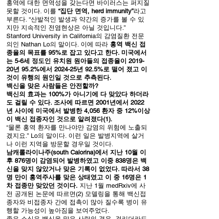
홍역에 대한 면역성을 갖는다면 바이러스는 퍼지질
못할 것이다. 이를
“집단 면역, herd immunity”
라고
부른다. “산발적인 발생과 약간의 증가를 볼 수 있
지만 지속적인 전염현상은 아닐 것입니다.”
Stanford University in California의 감염질환 전문
의인 Nathan Lo의 말이다. 이에 따라
홍역 백신 접
종율의 목표를 95%로 잡고 있다고 한다. 미국에서
는 5-6세 정도인 유치원 원아들의 접종율이 2019-
20년 95.2%에서 2024-25년 92.5%로 떨어 졌고 이
것이 유행의 원인일 것으로 추측된다.
백신을 맞은 사람들은 안전할까?
백신의 효과는 100%가 아니기에 다 맞았다 하더라
도 걸릴 수 있다. 조사에 따르면 2001년에서 2022
년 사이에 미국에서 발병한 4,056 환자 중 12%이상
이 백신 접종자인 것으로 알려졌다(1).
“물론 홍역 환자를 만나야만 감염의 위험에 노출되
겠지요.” Lo의 말이다. 이런 일은 발병지역에 살거
나 이런 지역을 방문할 경우일 것이다.
남캐롤라이나주(south Calorina)에서 지난 10월 이
후 876명이 감염되어 발병하였고 이중 838명은 백
신을 맞지 않았거나 맞은 기록이 없었다. 따라서 38
명 만이 홍역주사를 맞은 상태였고 이 중 16명은 1
차 접종만 맞았던 것이다.
지난 1월 medRxiv에 사
전 공개된 논문에 따르면(2) 모델링을 통해 백신접
종자와 비접종자 간에 접촉이 많아 질수록 병이 유
행할 가능성이 높아짐을 보여주었다.
좋은 소식은 백신을 맞은 사람의 경우, 걸리더라도