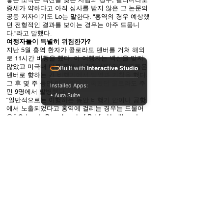
증세가 약하다고 아직 심사를 받지 않은 그 논문의
공동 저자이기도 Lo는 말한다. “홍역의 경우 예상했
던 전형적인 결과를 보이는 경우는 아주 드뭄니
다.”라고 말했다.
여행자들이 특별히 위험한가?
지난 5월 홍역 환자가 콜로라도 덴버를 거쳐 해외
로 11시간 비행을 했다. 이 여행자는 백신을 맞지
않았고 미국내 다른 주에서 걸린 상태였다. 그들은
Built with
Interactive Studio
덴버로 향하는 긴 비행기에서 발열과 기침을 했다.
그 후 몇 주 동안 이 사람과 접촉했던 콜로라도 주
Installed Apps:
민 9명에서 발병했다.
• Aura Suite
“일반적으로는 여행하는 동안 비행기 안이나 공항
에서 노출되었다고 홍역에 걸리는 경우는 드물어
요.” Colorado Department of Public Health and
Environment in Denver의 역학조사관인 Rachel
Herlihy의 주장이다. 이 경우 그 승객의 감염성 수준
이 바이러스 전파에 영향을 준 것 같다. “우리 생각
에는 이 승객이 여행하는 동안 홍역이 아주 활성화
된 상태였다고 봅니다.”고 그녀는 말했다. 또한 오랜
비행은 다른 승객들이 오랫동안 바이러스에 노출되
었음을 말한다. 9명 중 4명은 백신을 모두 맞은 상
태였으며 감염증세도 약하게 나타났다. 3명의 비접
종자와 접종 여부를 모르는 한 사람은 병원에 입원
한 후 퇴원했다.
Herlihy는 이런 경우가 드물기는 하지만 여행자들이
더 감염가능성이 높을 수 있다고 하였다. “여행 중