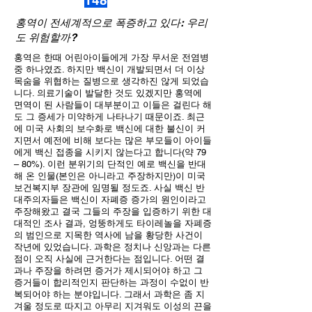
148
홍역이 전세계적으로 폭증하고 있다: 우리
도 위험할까?
홍역은 한때 어린아이들에게 가장 무서운 전염병
중 하나였죠. 하지만 백신이 개발되면서 더 이상
목숨을 위협하는 질병으로 생각하진 않게 되었습
니다. 의료기술이 발달한 것도 있겠지만 홍역에
면역이 된 사람들이 대부분이고 이들은 걸린다 해
도 그 증세가 미약하게 나타나기 때문이죠. 최근
에 미국 사회의 보수화로 백신에 대한 불신이 커
지면서 예전에 비해 보다는 많은 부모들이 아이들
에게 백신 접종을 시키지 않는다고 합니다(약 79
– 80%). 이런 분위기의 단적인 예로 백신을 반대
해 온 인물(본인은 아니라고 주장하지만)이 미국
보건복지부 장관에 임명될 정도죠. 사실 백신 반
대주의자들은 백신이 자폐증 증가의 원인이라고
주장해왔고 결국 그들의 주장을 입증하기 위한 대
대적인 조사 결과, 엉뚱하게도 타이레놀을 자폐증
의 범인으로 지목한 역사에 남을 황당한 사건이
작년에 있었습니다. 과학은 정치나 신앙과는 다른
점이 오직 사실에 근거한다는 점입니다. 어떤 결
과나 주장을 하려면 증거가 제시되어야 하고 그
증거들이 합리적인지 판단하는 과정이 수없이 반
복되어야 하는 분야입니다. 그래서 과학은 좀 지
겨울 정도로 따지고 아무리 지겨워도 이성의 끈을