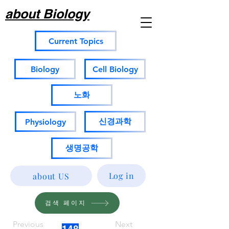
about Biology
Current Topics
Biology
Cell Biology
노화
신경과학
Physiology
생명공학
Log in
about US
검색 페이지
Previous
Next