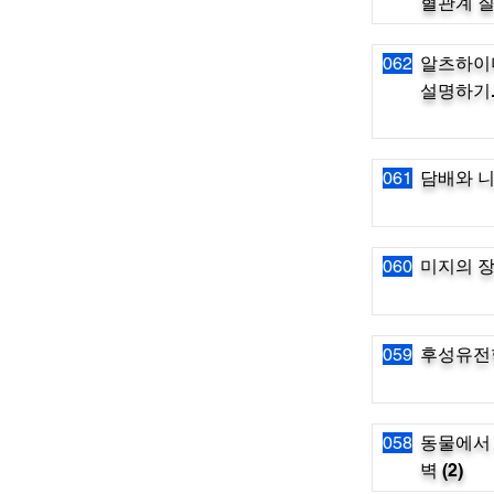
혈관계 
062
알츠하이머
설명하기
061
담배와 니
060
미지의 
059
후성유전학
058
동물에서 
벽 (2)