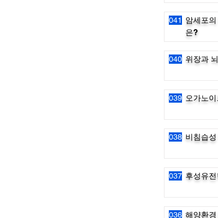
041
암세포의
은?
040
위장과 뇌
039
오가노이드
038
비침습성
037
후성유전
036
해양환경 