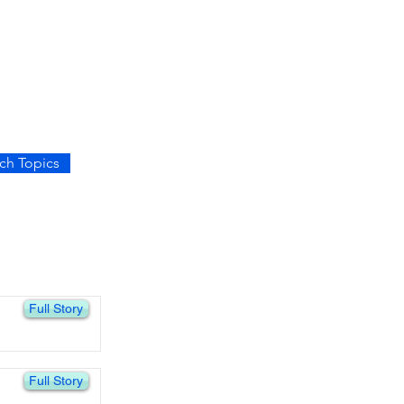
ch Topics
Full Story
Full Story