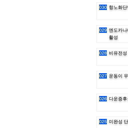
030
항노화단
029
엔도카나
활성
028
비유전성
027
운동이 우
026
다운증후
025
미완성 단