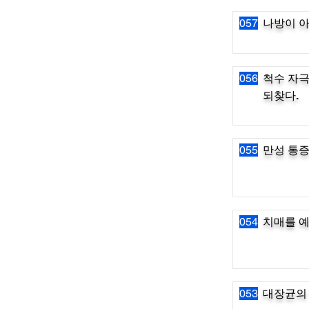
057
나방이 아
056
척수 자극
되찾다.
055
만성 통증
054
치매를 예
053
대장균의 