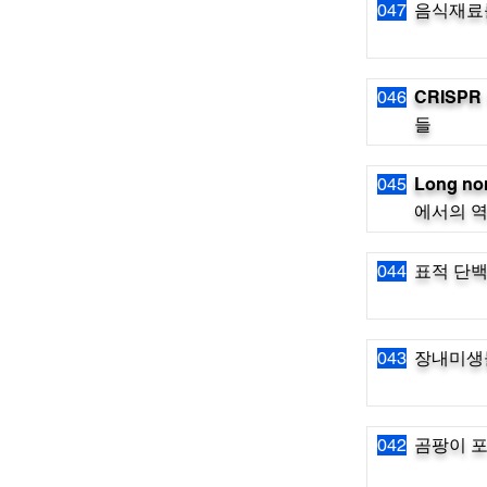
047
음식재료
046
CRISP
들
045
Long no
에서의 역할
044
표적 단
043
장내미생
042
곰팡이 포