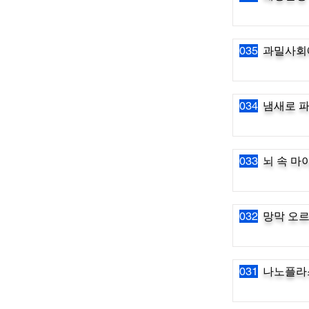
035
과밀사회
034
냄새로 파
033
뇌 속 마
032
망막 오
031
나노플라