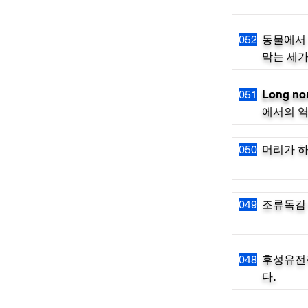
052
동물에서
막는 세가
051
Long no
에서의 역할
050
머리가 
049
조류독감 
048
후성유전적
다.