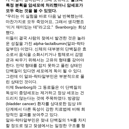
특정 분획을 암세포에 처리했더니 암세포가
모두 죽는 것을 볼 수 있었다.
“우리는 이 실험을 바로 다음 날 반복했는데.
마찬가지로 모두 죽었어요, 그래서 생각했죠
‘이거 재미있는 데”라고요.” Svanborg는 회상
했다.
이들이 결국 사람의 젖에서 발견한 것은 놀라
운 성질을 가진 alpha-lactalbumin(알파-락타
알부민) 이었다. 신체의 대부분의 단백질은 효
소로서 음식을 소화시키거나 항체로서 감염
균과 싸우기 위해서는 고유의 형태를 갖어야
한다. 만약 형태를 잡지 못하고 풀린 상태인
단백질이 있다면 세포에게 독이 될 수 있다.
그런데 이 알파-락타알부민은 부분적으로 풀
린 상태인 것이다.
이제 Svanborg와 그 동료들은 이 단백질의
독성이 종양세포는 제거하고 정상 세포는 건
드리지 않는다는 것에 주목하였다. 방광암
(bladder cancer) 환자를 상대로한 임상 I/II
단계에서 다른 독성이 강한 치료법에 비해 희
망적인 결과를 보여주고 있다.
알파-락타알부민은 젖내 단백질의 1/4를 차지
할 정도로 많고 젖샘에서는 일정한 구조를 형