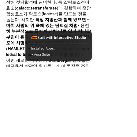
성해 젖당합성에 관여한다, 즉 갈락토스전이
효소(galactosetransferase)에 결합하여 젖당
합성효소가 락토스(lactose)를 만드는 것을
돕는다. 하지만
특정 지방산과 함께 있으면 -
마치 사람의 위 속에 있는 단백질 처럼- 완전
히 부분적으로 풀어져 전혀 다른 알파-락타알
부민이 된다
.
Svanborg와 동료들은 이 종양세
Built with
Interactive Studio
포에 치명적인 알파-락타알부민을 헴릿
(HAMLET: Human alpha-lactalbumin made
Installed Apps:
lethal to tumor cells)이라고 이름 붙였다.
• Aura Suite
이번 새로운 연구에서 Svanborg와 동료들은
비근육성 방광암 환자들에게 이 물질을 22일
간에 걸쳐 6회 처치하였고 나머지 환자에게는
위약을 처치하였다.
이 물질을 처치한 결과 종양세포는 현격하게
죽어 나갔고 종양의 크기는 줄어들었으며,
Svanborg와 동료들은 이를
Nature
Communication
에 발표하였다. 연구자들은 환
자들은 별다른 부작용을 보이지 않았고, 이들
의 다른 건강한 조직에서는 독성을 발견하지
못했다. 이는 이 약의 낮은 독성을 의미한다.
“환자들은 아름답게 반응했어요.” Svanborg
는 말했다. “이는 아주 흥미롭고 믿을 만한 것
이었습니다.”