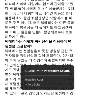
테리아 사이에 대립이나 협조에 관여할 수 있
다. 예를 들어 사람의 장내 미생물군체는 유해
한 미생물에 대항하여 조직적인 행동을 한다.
불행하게도 종간 쿼럼센싱은 사람에게 늘 이
로운 것은 아니다. 어떤 박테리아는 다른 종과
반응하여 병원성을 더 높이기도 하고 공생하
여 바이오 필름을 만들어 항생제로부터 보호
해주기도 한다.
박테리아는 어떻게 쿼럼센싱을 이용하여 병
원성을 조절할까?
박테리아는 전염성을 비롯한 병원성 관련 유
전자들을 쿼럼센싱과 함께 조절한다. 수가 얼
마 되지 않았을 때 전염성이 활발해지면 숙주
의 면역반응을 자극하여 박테리아가 정착하
기도 전에 제거될 수도 있다. 따라서 기회 감
Built with
Interactive Studio
염성 박테리아들은 그들이 충분히 높은 농도
로 자라 숙주의 방어기전에 견딜 수 있을 때까
Installed Apps:
지 쿼럼센싱을 통해 감염성 유전자들의 발현
• Aura Suite
을 제어한다. 일단 자가유도물질의 농도가 역
치 값에 이르면 감염성 인자들을 합성하여 감
염과 생존을 확실히 하는 것이다.
새로운 항생물질
병원성 박테리아는 언제나 항생제 내성을 키