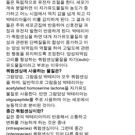
들은 독립적으로 유전자 조절을 한다. 세포가
계속 분열하면 이 자가유도물질의 농도가 증
가하고 어느 시점에서 역치 값을 넘게 되고 각
박테리아들이 이를 감지하게 된다. 그 결과 이
들은 주위 세포군집에 반응하여 신호전달 과
정과 유전자 발현이 반응하게 된다. 박테리아
가 쿼럼센싱을 하면 대개 자가유도물질의 생
성과 관련된 단백질들의 합성이 증가하고 이
는 양성 되먹임의 역할을 하여 고밀도에 관련
된 행동을 유지하도록 조정한다. 양성되먹임
고리를 형성하는 쿼럼센싱물질을 자가(auto)-
유도물질이라고 부르는 이유이다.
쿼럼센싱에 사용하는 물질은?
그람양성, 그람음성 박테리아 모두 쿼럼센싱
을 하며, 일반적으로 그람음성 박테리아는
acetylated homoserine lactone을 자가유도
물질로 사용한다. 반면 그람양성 박테리아는
oligopeptide를 주로 사용하며 이는 세포에서
능동적으로 분비된 것이다.
종간 쿼럼센싱이란?
같은 종의 박테리아끼리 반응해서 소통하고
변화를 가능하게 하는 것은 종내
(intraspecies) 쿼럼센싱이다. 그런데 종간
(interspecies) 쿼럼센싱도 있어 다른 종의 박