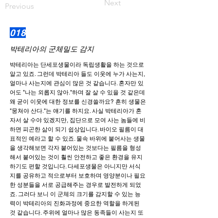
Next
Previous
018
박테리아의 군체밀도 감지
박테리아는 단세포생물이라 독립생활을 하는 것으로
알고 있죠. 그런데 박테리아 들도 이웃에 누가 사는지,
얼마나 사는지에 관심이 많은 것 같습니다. 혼자만 있
어도 "나는 외롭지 않아."하며 잘 살 수 있을 것 같은데
왜 굳이 이웃에 대한 정보를 신경쓸까요? 흔히 생물은
"뭉쳐야 산다."는 얘기를 하지요. 사실 박테리아가 혼
자서 살 수야 있겠지만, 집단으로 모여 사는 놈들에 비
하면 피곤한 삶이 되기 쉽상입니다. 바이오 필름이 대
표적인 예라고 할 수 있죠. 물속 바위에 붙어사는 생물
을 생각해보면 각자 붙어있는 것보다는 필름을 형성
해서 붙어있는 것이 훨씬 안전하고 좋은 환경을 유지
하기도 편할 것입니다. 다세포생물은 아니지만 서식
지를 공유하고 적으로부터 보호하며 영양분이나 필요
한 성분들을 서로 공급해주는 경우로 발전하게 되었
죠. 그러다 보니 이 군체의 크기를 감지할 수 있는 능
력이 박테리아의 진화과정에 중요한 역할을 하게된
것 같습니다. 주위에 얼마나 많은 동족들이 사는지 또