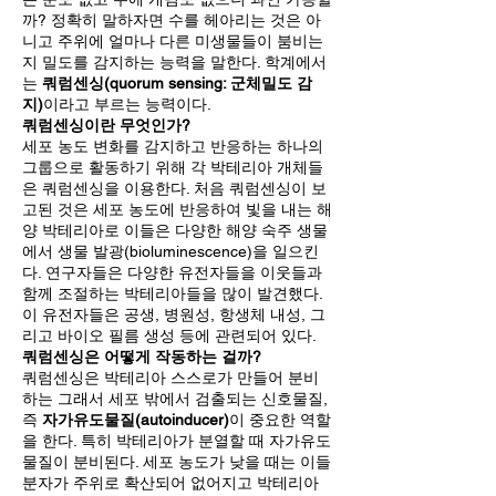
까? 정확히 말하자면 수를 헤아리는 것은 아
니고 주위에 얼마나 다른 미생물들이 붐비는
지 밀도를 감지하는 능력을 말한다. 학계에서
는
쿼럼센싱(quorum sensing: 군체밀도 감
지)
이라고 부르는 능력이다.
쿼럼센싱이란 무엇인가?
세포 농도 변화를 감지하고 반응하는 하나의
그룹으로 활동하기 위해 각 박테리아 개체들
은 쿼럼센싱을 이용한다. 처음 쿼럼센싱이 보
고된 것은 세포 농도에 반응하여 빛을 내는 해
양 박테리아로 이들은 다양한 해양 숙주 생물
에서 생물 발광(bioluminescence)을 일으킨
다. 연구자들은 다양한 유전자들을 이웃들과
함께 조절하는 박테리아들을 많이 발견했다.
이 유전자들은 공생, 병원성, 항생체 내성, 그
리고 바이오 필름 생성 등에 관련되어 있다.
쿼럼센싱은 어떻게 작동하는 걸까?
쿼럼센싱은 박테리아 스스로가 만들어 분비
하는 그래서 세포 밖에서 검출되는 신호물질,
즉
자가유도물질(autoinducer)
이 중요한 역할
을 한다. 특히 박테리아가 분열할 때 자가유도
물질이 분비된다. 세포 농도가 낮을 때는 이들
분자가 주위로 확산되어 없어지고 박테리아