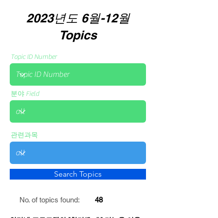
2023년도 6월-12월
Topics
Topic ID Number
분야 Field
관련과목
Search Topics
No. of topics found:
48