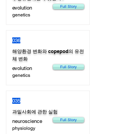
Full Story
evolution
genetics
036
해양환경 변화와 copepod의 유전
체 변화
Full Story
evolution
genetics
035
과밀사회에 관한 실험
Full Story
neuroscience
physiology