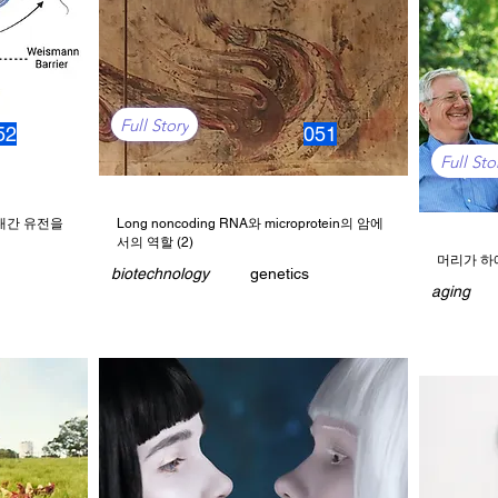
Full Story
52
051
Full Sto
대간 유전을
Long noncoding RNA와 microprotein의 암에
서의 역할 (2)
머리가 하
biotechnology
genetics
aging