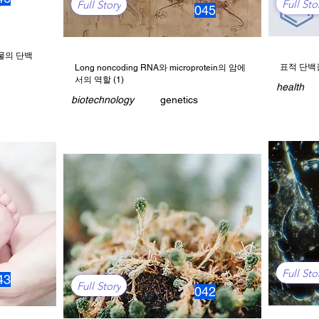
Full Sto
Full Story
045
물의 단백
표적 단백
Long noncoding RNA와 microprotein의 암에
서의 역할 (1)
health
biotechnology
genetics
Full Sto
43
Full Story
042