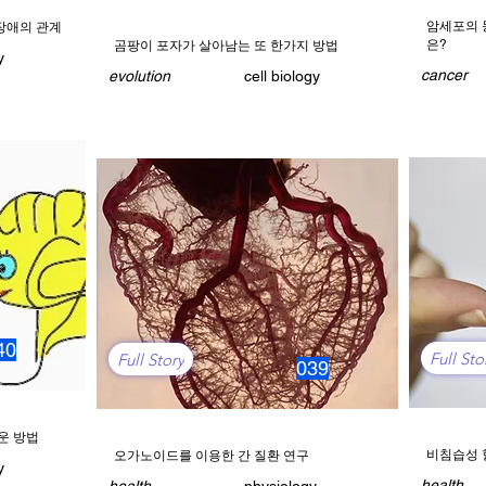
암세포의 
장애의 관계
은?
곰팡이 포자가 살아남는 또 한가지 방법
y
cancer
evolution
cell biology
40
Full Sto
Full Story
039
운 방법
비침습성 
오가노이드를 이용한 간 질환 연구
y
health