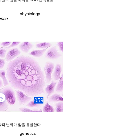
병의 성별 차이를 SNO-단백질로
physiology
ence
ry
059
적 변화가 암을 유발한다.
genetics