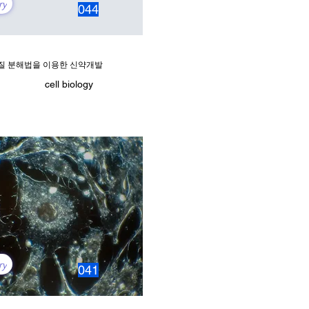
ry
044
질 분해법을 이용한 신약개발
cell biology
ry
041