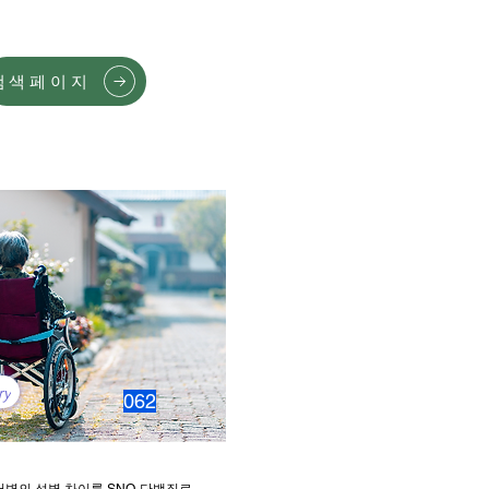
검색페이지
ry
062