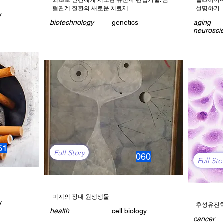
최초로 인간에게 시도된 유전자 편집기술: 심
알츠하이머
혈관계 질환의 새로운 치료제
설명하기.
y
biotechnology
genetics
aging
neurosci
61
Full Story
060
Full Sto
미지의 장내 원생생물
y
후성유전학
health
cell biology
cancer