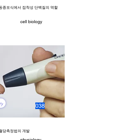
동종포식에서 접착성 단백질의 역할
cell biology
ry
038
혈당측정법의 개발
physiology