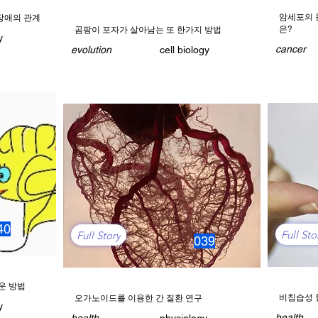
암세포의 
장애의 관계
은?
곰팡이 포자가 살아남는 또 한가지 방법
y
cancer
evolution
cell biology
40
Full Sto
Full Story
039
운 방법
비침습성 
오가노이드를 이용한 간 질환 연구
y
health