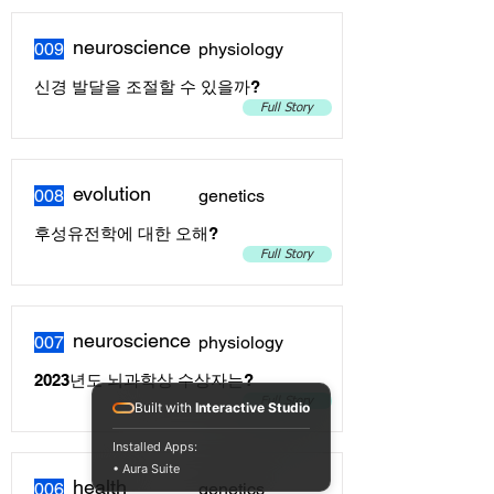
neuroscience
009
physiology
신경 발달을 조절할 수 있을까?
Full Story
evolution
008
genetics
후성유전학에 대한 오해?
Full Story
neuroscience
007
physiology
2023년도 뇌과학상 수상자는?
Full Story
Built with
Interactive Studio
Installed Apps:
• Aura Suite
health
006
genetics