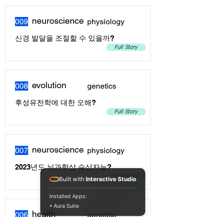
neuroscience
009
physiology
신경 발달을 조절할 수 있을까?
Full Story
evolution
008
genetics
후성유전학에 대한 오해?
Full Story
neuroscience
007
physiology
2023년도 뇌과학상 수상자는?
Full Story
Built with
Interactive Studio
Installed Apps:
• Aura Suite
health
006
genetics