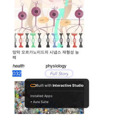
망막 오르가노이드의 시냅스 재형성 능
력
health
physiology
032
Full Story
Built with
Interactive Studio
Installed Apps:
• Aura Suite