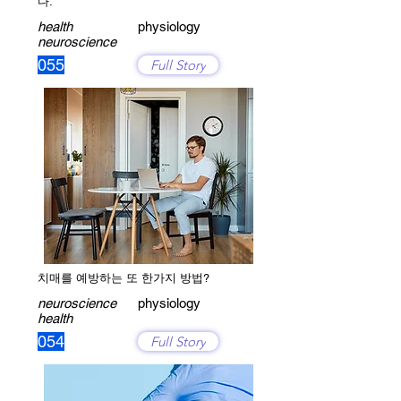
다.
health
physiology
neuroscience
055
Full Story
치매를 예방하는 또 한가지 방법?
neuroscience
physiology
health
054
Full Story