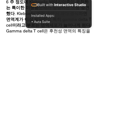
6
주 정도에
Klebsiella
박테리아종이 우점하
Built with
Interactive Studio
는 특이한 미생물군체가 발달하는 것을 발견
했다
. Klebsiella
가장 속에서 과다 증식하면
Installed Apps:
면역계가 이상 발달하고 특히
gamma delta T
• Aura Suite
cell
이라고 부르는 면역세포가 늘어나게 된다
.
Gamma delta T cell은 후천성 면역의 특징을
갖는 특이한 선천성 면역 세포다. 이들은 면역
계가 완성되기 전인 출생 초기에 중요한 역할
을 하는 것으로 보인다.
Klebsiella
과다 증식은 미숙아들의 신경발달
장애를 예견할 수 있는 전조 증세라고 할 수
있으며
,
이는
gamma delta T cell
과 관련된 미
생물군체의 변화가신경발달에 영향을 주었다
는 것을 의미한다
.
전망
뇌 변화의 전조 현상인 미생물 양상과 면역반
응이 일어난다는 것은 이런 고위험군 영아에
게 Klebsiella 가 생기지 않도록 하려면 특정한
시기에 프로바이오틱 또는 항생제를 이용한
방역과 치료가 이루어져야 한다는 점을 암시
한다.
“이들의 발견은 정말 흥미롭습니다.” 이 연구
를 “이 분야에 절대적으로 중요”하다고 한
Hall의 말이다. 하지만 그녀는 이 연구가 어느