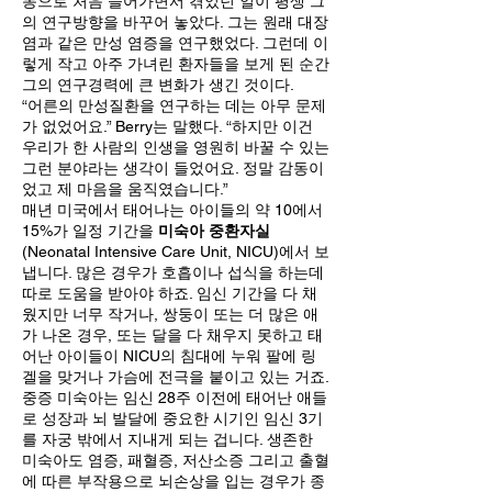
동으로 처음 들어가면서 겪었던 일이 평생 그
의 연구방향을 바꾸어 놓았다. 그는 원래 대장
염과 같은 만성 염증을 연구했었다. 그런데 이
렇게 작고 아주 가녀린 환자들을 보게 된 순간
그의 연구경력에 큰 변화가 생긴 것이다.
“어른의 만성질환을 연구하는 데는 아무 문제
가 없었어요.” Berry는 말했다. “하지만 이건
우리가 한 사람의 인생을 영원히 바꿀 수 있는
그런 분야라는 생각이 들었어요. 정말 감동이
었고 제 마음을 움직였습니다.”
매년 미국에서 태어나는 아이들의 약 10에서
15%가 일정 기간을
미숙아 중환자실
(Neonatal Intensive Care Unit, NICU)에서 보
냅니다. 많은 경우가 호흡이나 섭식을 하는데
따로 도움을 받아야 하죠. 임신 기간을 다 채
웠지만 너무 작거나, 쌍둥이 또는 더 많은 애
가 나온 경우, 또는 달을 다 채우지 못하고 태
어난 아이들이 NICU의 침대에 누워 팔에 링
겔을 맞거나 가슴에 전극을 붙이고 있는 거죠.
중증 미숙아는 임신 28주 이전에 태어난 애들
로 성장과 뇌 발달에 중요한 시기인 임신 3기
를 자궁 밖에서 지내게 되는 겁니다. 생존한
미숙아도 염증, 패혈증, 저산소증 그리고 출혈
에 따른 부작용으로 뇌손상을 입는 경우가 종