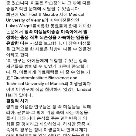
종 있습니다. 이들은 학습장애나 그 밖에 다른
중장기적인 문제에 시달릴 수 있습니다.
최근에 Cell Host & Microbe 지에 Medical
University of Vienna의 미숙아전문의인
Lukas Wisgrill를비롯한 동료들과 함께 게재한
논문에서
장속 미생물이중증 미숙아에서 발
생하는 출생 직후 뇌손상을 가속하는 염증을
유발한 다
는 사실을 보고했다. 이 장속 미생물
을 표적으로 한 새로운 처방이 나올 수 있을것
이라고 한다.
“이 연구는 아이들에게 위험할 수 있는 장속
세균들을 밝혀낼 수 있었기 때문에 중요합니
다. 즉, 이들에게 의료혜택을 더 줄 수 있는 거
죠.” QuadramInstitute Bioscience and
Technical University of Munich의 미생물학자
이며 이 연구에 직접 참여하지 않았더 Lindsat
Hall의 말이다.
결정적 시기
생쥐를 이용한 연구들은 장 속 미생물들–박테
리아, 균류와 그 밖에 위장 속에 사는 미생물
들-이 뇌와 뇌에 손상을 주는 면역반응에 영
향을 줄 것이라고 제안하였다. 하지만 중증 미
숙아의 경우는 장내 미생물이나 면역체계가
아직 발달되지도 않은 상태로, 미생물들의 변