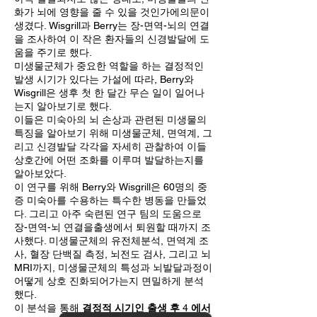
화가 뇌에 영향을 줄 수 있을 것인가에의문이
생겼다. Wisgrill과 Berry는 장-면역-뇌의 연결
을 조사하여 이 작은 환자들의 신경발달에 도
움을 주기로 했다.
미생물군체가 중요한 역할을 하는 결정적인
발생 시기가 있다는 가설에 따라, Berry와
Wisgrill은 생후 첫 한 달간 무슨 일이 일어나
는지 알아보기로 했다.
이들은 미숙아의 뇌 손상과 관련된 미생물의
특징을 알아보기 위해 미생물군체, 면역계, 그
리고 신경발달 각각을 자세히 관찰하여 이들
상호간에 어떤 조화를 이루며 발달하는지를
알아보았다.
이 연구를 위해 Berry와 Wisgrill은 60명의 중
증 미숙아를 수용하는 특수한 병동을 만들었
다. 그리고 아주 숙련된 연구 팀의 도움으로
장-면역-뇌 연결을출생에서 퇴원할 때까지 조
사했다. 미생물군체의 유전체분석, 면역계 조
사, 혈장 단백질 측정, 뇌전도 검사, 그리고 뇌
MRI까지, 미생물군체의 특성과 뇌발달과정이
어떻게 상호 진화되어가는지 면밀하게 분석
했다.
이 분석을 통해
결정적 시기인 출생 후
4
에서