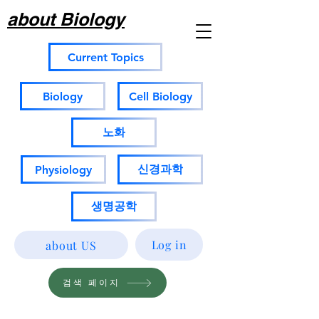
about Biology
Current Topics
Biology
Cell Biology
노화
신경과학
Physiology
생명공학
Log in
about US
검색 페이지