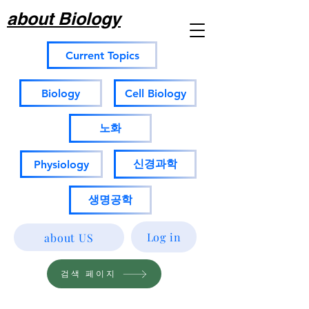
about Biology
Current Topics
Biology
Cell Biology
노화
신경과학
Physiology
생명공학
Log in
about US
검색 페이지