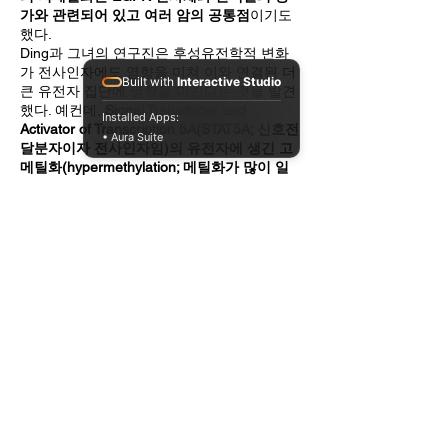
가와 관련되어 있고 여러 암의 공통점
이기도
했다.
Ding과 그녀의 연구진은 후성유전학적 변화
가 전사인자에도 영향을 미쳐 이와 연결된 더
Built with
Interactive Studio
큰 유전자 집단에 영향을 미친다는 것을 발견
했다. 예컨데,
Signal Transducer and
Installed Apps:
Activator of Transcription 5A(STAT5A; 신호전
• Aura Suite
달분자이자 전사인자임)의 유전자에 생긴 고
메틸화(hypermethylation; 메틸화가 많이 일
어나는 현상)는 이 전사인자에 의해 조절되는
유전자들의 전사체와 단백질의 감소와 관계
가 있다. 이런 후성유전학적 편집의 영향은 종
양의 미세환경에까지 영향을 주어 종양과 싸
울 면역세포의 수가 줄어드는 결과를 보인다.
이 연구에 참여하지 않았던 Johns Hopkins
Medicine의 암 생물학자인 Stephen Baylin은
Ding의 접근방식과 이에 따른 논문의 결과를
열혈이 지지한다고 한다. “제가 좀 더하자면
이미 진행된 암 뿐 아니라 전이되기 전이나 전
구세포에서 어떻게 종양세포로 진화하는지
등 그 이전 까지도 파고드는 것이 중요하다고
봅니다.”라고 Baylin은 지적했다.
Ding에 따르면 이 결과는 치료약의 표적을 제