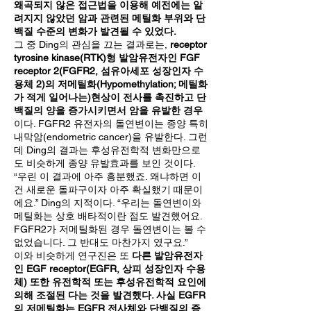
왜곡되지 않은 접근법을 이용해 예전에는 알
려지지 않았던 암과 관련된 메틸화 부위와 단
백질 수준의 변화가 발견될 수 있었다.
그 중 Ding의 관심을 끄는 결과로는,
receptor
tyrosine kinase(RTK)형 발암유전자인 FGF
receptor 2(FGFR2, 섬유아세포 성장인자 수
용체 2)의 저메틸화(Hypomethylation; 메틸화
가 적게 일어나는)현상이 전사를 촉진하고 단
백질의 양을 증가시키면서 암을 유발한 경우
이다. FGFR2 유전자의 돌연변이는 종양 특히
내막암(endometric cancer)을 유발한다. 그런
데 Ding의 결과는 후성유전학적 변화만으로
도 비슷하게 종양 유발효과를 보인 것이다.
“우린 이 결과에 아주 흥분했죠. 왜냐하면 이
건 새로운 돌파구이자 아주 확실했기 때문이
에요.” Ding의 지적이다. “우리는 돌연변이와
메틸화는 상호 배타적이란 점도 발견했어요.
FGFR2가 저메틸화된 경우 돌연변이는 볼 수
없었습니다. 그 반대도 마찬가지 였구요.”
이와 비슷하게 연구진은 또
다른 발암유전자
인 EGF receptor(EGFR, 상피 성장인자 수용
체) 또한 유전학적 또는 후성유전학적 요인에
의해 조절된 다는 것을 발견했다. 사실 EGFR
의 저메틸화는 EGFR 전사체와 단백질의 증