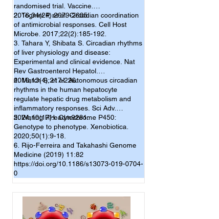
randomised trial. Vaccine.
2016;34(24):2679-2685.
2. Tognini P, et al. Circadian coordination
of antimicrobial responses. Cell Host
Microbe. 2017;22(2):185-192.
3. Tahara Y, Shibata S. Circadian rhythms
of liver physiology and disease:
Experimental and clinical evidence. Nat
Rev Gastroenterol Hepatol.
2016;13(4):217-226.
4. March S, et al. Autonomous circadian
rhythms in the human hepatocyte
regulate hepatic drug metabolism and
inflammatory responses. Sci Adv.
2024;10(17):eadm9281.
5. Waring RH. Cytochrome P450:
Genotype to phenotype. Xenobiotica.
2020;50(1):9-18.
6. Rijo-Ferreira and Takahashi Genome
Medicine (2019) 11:82
https://doi.org/10.1186/s13073-019-0704-
0