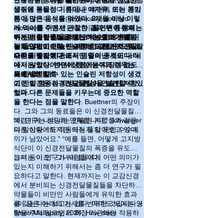
인슐린 저항성을 좀더 자세히 알고 싶었다.
프네프린(norepinephrine]과 같은 신경전달
연구자들은
이런 돌연변이 생쥐와 정상인
결과 인슐린 저항성이 생긴다는 것입니다. 이
물질을 분비한다. 이들은 예전에 이미 개발
생쥐에 동물성 기름이나 야자유, 또는 콩기
는 어쩌면 그 동안 스트레스에 의한 당뇨병의 
된 돌연변이 생쥐(genetically modified
름이 많은 음식을 먹였다. 2개월 이상 이렇
발병을, 스트레스에 의해 증가된 혈당량때문
mouse)를 이용했는데, 이
게 먹이를 주면서 관찰한 결과 두 종류의 생
돌연변이 생쥐는
이라고 알고 있던 기존의 의견을 다시 생각하
이 신경전달물질을 생산하는 효소가 결핍
쥐는 비슷한 양을 먹었고 비슷하게 체중이
하지만 돌연변이 생쥐는 지방질의 분해가
게 하는 연구 결과입니다.  자세한 기전이 다 
된 돌연변이이며, 단 이러한 결핍은 오직 팔
늘었으며 비슷한 인슐린에 의한 신호전달
늘지 않았고 인슐린 저항성도 생기지 않았
밝혀지지는 않았서도 이런 자율신경계의 잘못
다리와 몇몇 기관에서만 일어난 것이다. 뇌
수준을 유지했다.
으며 지방간이나 조직 염증의 증세도 나타
된 조절이 여러 질환의 원인 된다는 것은 이미 
에서는 정상이어서 생명에는 지장이 없도
나지 않았다. 반면에 정상 생쥐의 경우는 당
여러 차례 언급된 바가 있습니다(Topic No. 
록 한 것이다.
뇨로 발전할 수 있는 인슐린 저항성이 생겼
뇌에서의 신호
085, 087). 결국 우리의 마음가짐과 세상을 보
고 간의 염증과 지방간 현상을 발견할 수 있
이런 발견은 신경전달물질이 인슐린 저항
는 태도가 건강에도 영향을 미칠 수 밖에 없다
었다.
성과 다른 문제들을 키우는데 중요한 역할
는 생각이 드는군요.
을 한다는 점을 말한다
. Buettner의 주장이
다. 그와 그의 동료들은 이 신경전달물질이
폐경기에 나타나는 인슐린 저항성과 같은
“이 연구는 상당히 명확합니다.” Schweiger
다른 상황에도 작용되는지 알아보고 있다.
의 말이다. “하지만 아직 풀지 못한 수수께
끼가 남았어요.” “예를 들면, 어떻게 고지방
식단이 이 신경전달물질의 폭증을 유도했
는지 등이죠.” 그녀의 말이다.
그녀는 이 연구가 사람들에게 어떤 의미가
있는지 이해하기 위해서는 좀 더 연구가 필
요하다고 말한다. 현재까지는 이 교감신경
에서 분비되는 신경전달물질들을 차단하는
약물들이 비만인 사람들에게 유익한 효과
를 갖는다는 보고는 없다. 아마도 뇌에는 영
<이 글은 아래의 기사를 번역한 것입니다.>
향을 주지 않으면서 특정 기관에만 작용하
Smriti Mallapaty, 2024, How does