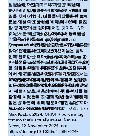
토마토가 대표적인 예라고 할 수 있죠. 개인적
을 열어준 것입니다.”라고 말을 이었다.
작물들과 마찬가지로 토마토도 작물화 되
으로는 뭔가 인위적으로 첨가된 맛이랄까? 특
면서 인간이 좋아하는 방향으로 선택된 형
하지만 이렇게 큰 크기로 자라는 데에는 대
이한 맛때문에 잘 안먹게 되더군요. 여기 소개
질을 갖게 되었다. 예를들면 작물화된 토마
가를 치뤄야 했다. 크기가 커질수록 옛날에
한 논문은 단맛을 가진 토마토의 야생종에는 
토는 야생의 조상형에 비해 약 100배 크기
집에서 키우던 토마토의 맛을 내는데 필요
억제되어 있는 당 대사관련 효소 {Solanum 
의 토마토가 된 것이다.
한 당 성분의 비중이 적어진 것이다. 슈퍼마
lycopersicum calcium-dependent protein 
켓의 토마토는 “물 같은 맛”이라고 베이징
이 문제를 해결하고자
kinase 27과 26 (Slcpk27과 26)}의 유전자의 일
Zhang과 동료들은
부를 개량종에서 제거했더니 크면서도 달콤한 
의 chinese Academy of Agricultural
작물용 개량종 토마토(Solanum
토마토가 되었다는 것입니다. 생산량이나 크
Sciences의 식물학자인 Jinzhe Zhang은 말
lycoperisicum)와 훨씬 단맛을 가진 재래종
기, 번식에도 문제가 없다니 이렇게 좋은 토마
한다. “이것들은 맛이 없어요.”
의 유전체를 비교해 보았다. 이들은 당의 생
토가 있나 싶습니다. 

산에 관여하는 효소(Sucrose Synthase 3)
이 토마토는 소비자들을 행복하게 만들 뿐
기전을 간단히 설명하면, 이들 효소의 표적이
의 활성을 조절하는 단백질(SICPK27과 26)
아니라 토마토 페이스트와 같이 탈수과정
라고 할 수 있는 Sucrose synthase3(Sus3)는 이
을 암호화한 2개 유전자의 발현 조절 부위
이 포함된 관련 식재료를 만드는데 시간과
름과 달리 설탕을 분해해서 다른 용도로 사용
에서 차이를 발견하였다. 즉, 개량종에서는
에너지, 돈을 아낄 수 있게 할 것이라고
하도록 도와 주는 효소로 알려져 있습니다. 따
SICPK27
University of California Davis에서 은퇴한
이 발견은 다른 과일에도 적용될 가능성이
과
26
의 발현이 억제되어 있던 것
라서 이 효소를 인산화시켜 활성화 시키는 
이다. 여기에 착안하여 CRISPR-Cas9 유전
식물생화학자인 Ann Powell은 말했다.
있다: 이 유전자는 전체 식물체에서 발견되
Slcpk27/26을 없에면 설탕성분이 더 많이 축적
자 편집기술을 이용하여 이 두 유전자를 불
기 때문이다. 또한 오랫동안 식물학자들이
된다는 것이죠. 하지만 자세한 당생산과 사용
활성화 시켰는데 그 결과 일반 농사를 통해
연구에 어려움을 겪어온 당 대사과정을 알
에 관해 완전히 이해한 것 같지는 않습니다. 또
얻은 토마토에 비해 당도가 훨씬 높은 토마
게하는 부분이 있기 때문이기도 하다고
한 CRISPR 유전자편집을 이용한 유전자 변형
토가 생산된 것을 발견하였다.
Powell은 설명하였다.
<이 글은 아래의 기사를 번역한 것입니다.>
식품이 식용으로 판매된 적은 없는 것으로 알
Max Kozlov, 2024, CRISPR builds a big
고 있습니다. 여기에 하나 더 고려해야 할 점은 
tomato that’s actually sweet. Nature
이런 품종이 자연계로 나왔을 때 생태계나 작
News, 13 November 2024. doi:
물, 생물들에게 어떤 영향을 주는 지도 궁금하
https://doi.org/10.1038/d41586-024-
군요. 세상에 공짜는 없다는 말이 맞다면 무언