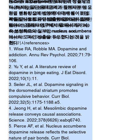
하고 결단력있는 행동을 했던 기억이 납니다.  
nucleus accumbens에 도파민이 방출되었
개죠.”라고 California Institute of
는 다른 역할들을 수행한다. 이것이 어떻게
왜 끊어야하는지에 대한 고민과 확고한 결심
다. 하지만 일단 유대관계가 끊어지면 이 도
Technology의 생물학자이자 신체내부 불균
마음상태, 인지능력, 그리고 행동에 어떤 영
이 결국은 필요합니다.
파민 변화양상에 반영되어 다시 헤어졌던
형을 감지하고 이에 대한 수정행동이 어떻
향을 주는지 알아 갈수록 과학자들이 이 도
짝을 만나도 도파민 방출이 일어나지 않게
게 유발되는지 연구하는 Yuki Oka는 설명한
파민성 신호를 유익한 방향으로 끌어갈 수
<이글은 아래의 기사를 번역한 것입니다.>
된다.
다. 대신
있는 기술들을 개발하는데 도움이 될 것임
Hannah Thomasy, PhD., A deep dive into
생쥐의 연구에서 물 마시기가 뇌
속 보상회로의 일부인 nucleus accumbens
이 분명하다.
dopamine: detox, depression, and
에서의 도파민 방출을 유도한다는 것을 밝
beyond. The Scientist Sep 25, 2024.
혔다
<원 기사references>
.
1. Wise RA, Robble MA. Dopamine and
addiction. Annu Rev Psychol. 2020;71:79-
106.
2. Yu Y, et al. A literature review of
dopamine in binge eating. J Eat Disord.
2022;10(1):11.
3. Seiler JL, et al. Dopamine signaling in
the dorsomedial striatum promotes
compulsive behavior. Curr Biol.
2022;32(5):1175-1188.e5.
4. Jeong H, et al. Mesolimbic dopamine
release conveys causal associations.
Science. 2022;378(6626):eabq6740.
5. Pierce AF, et al. Nucleus accumbens
dopamine release reflects the selective
nature of pair bonds. Curr Biol.