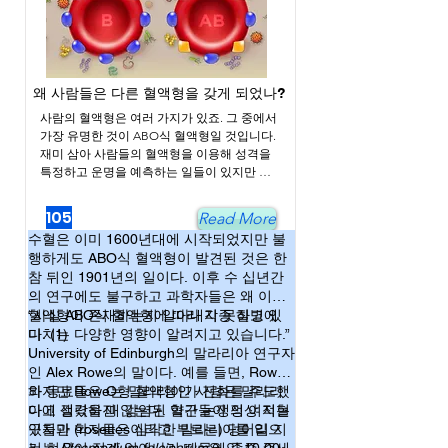
왜 사람들은 다른 혈액형을 갖게 되었나?
사람의 혈액형은 여러 가지가 있죠. 그 중에서 
가장 유명한 것이 ABO식 혈액형일 것입니다. 
재미 삼아 사람들의 혈액형을 이용해 성격을 
특정하고 운명을 예측하는 일들이 있지만 과
학적으로 입증된 것은 없습니다. 사실 혈액형
이라는 것은 적혈구 막표면에 붙어 있는 탄수
105
Read More
화물 가지에 차이를 말합니다. 이런 차이의 원
수혈은 이미 1600년대에 시작되었지만 불
인은 혈액형 마다 탄수화물을 붙여주는 
행하게도 ABO식 혈액형이 발견된 것은 한
glycosyltransferase 효소의 종류와 유무가 다
참 뒤인 1901년의 일이다. 이후 수 십년간
르기 때문이고, 이에 따른 부차적인 결과물입
의 연구에도 불구하고 과학자들은 왜 이런
니다. 그러니 적혈구에 붙은 탄수화물의 종류
혈액형이 존재하는지 알아내지 못하고 있
“사실 ABO식 혈액형에 따라 각종 질병에
와 길이가 좀 다르다고 해서 그 사람의 성격이
다. (1)
미치는 다양한 영향이 알려지고 있습니다.”
나 운명이 달라진다는 건 좀 무리한 상상이라
는 생각이 듭니다. 

University of Edinburgh의 말라리아 연구자
하지만 최근의 연구에 따르면 이런 ABO식 혈
인 Alex Rowe의 말이다. 예를 들면, Rowe
액형이 건강에는 영향을 줄 수 있다고 합니다. 
와 동료들은 O형 혈액형인 사람은 말라리
하지만 Rowe는 말라리아가 진화를 주도했
왜냐하면 탄수화물의 차이가 꼭 적혈구에서만 
아에 걸렸을 때 감염된 혈구들이 정상 적혈
다고 생각하진 않는다. 약간 논쟁의 여지는
나타나는 차이는 아니고 백혈구나 혈액응고와 
구들과 (rosettes이라고 부르는) 덩어리 지
있지만 학자들은 심각한 말라리아를 일으
관계된 인자들에서도 나타나기 때문입니다. 