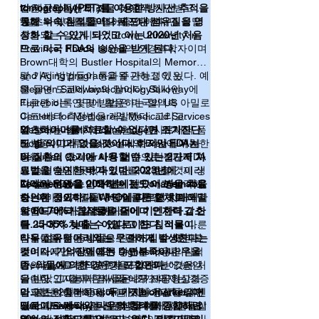
아지면 초기 치매가 진행된다고 보는 거죠. 이
tomography(PET)를 이용한 방사선 추적을
가 제공되기는 어려울 것이다.
발은 사람들에게 조금 더 일찍 진단받고 치
렇게 Mass-spectrometry를 이용해 p-
통해 뇌속 침적물이나 세포내 섬유질을 영
료할 수 있는 길을 열어줄 것이다.
“알츠하이머를 혈액으로 진단한다면 정말
tau217/tau 비율과 total blood Amyloid-beta 
상화 할 수 있게 되었고 이는 2020년 처음
흥분되는 일입니다.” Brown University in
42/40(TB42/40)을 측정하여 알츠하이머병의 진
으로 미국 FDA의 승인을 받게 된다.
Province, Rhode Island의 신경과학자이며
행이 일어나고 있는지 알아볼 수 있다는 내용
Brown대학의 Bustler Hospital의 Memory
입니다. 아직 FDA의 승인을 받지는 못 한 듯 
and Aging program을 주관하고 있는
몇 가지 방법들이 통과될 가능성이 있다. 예
합니다만, 이제 치매도 예방할 수 있는 건가? 
Stephen Salloway의 말이다. Salloway에
를 들면 도쿄에 biotechnology회사인
기대해 봅니다.   

따르면 비록 몇몇 방법은 미국의 US
Fujirebio는 연구에 활용하는 혈액속 아밀로
(1) Duan D. X., Chai G. S., Ni Z. F., et al. 
Centers for Medicare와 Medicaid Services
이드-베타 측정법을 개발했다. 그리고
Journal of Alzheimer’s Disease. 
가 정하는 법에 따라 실험실 검사로서의 품
Massachusette의 cambridge에 위치한
알츠하이머를 치료할 수 없다면 조기진단
2013;37(4):795–808. doi: 10.3233/JAD-130377.
질보증이 이루어졌고 실제로 의사들이 사
Biogen, 그리고 California의 Brea에 위치한
도 별 의미가 없을 것이다. 하지만 FDA는
용할 수도 있지만 아직 어떤 진단법도 FDA
Beckman Coulter사와 협업으로 진단에 사
이 질환의 초기에 사용할 수 있는 2가지 치
의 승인 받지 못했다고 한다고 한다. “제 생
용할 혈액내 타우 측정법을 개발할 것이라
료법을 승인한 바가 있다. 2023년에
각에는 FDA 승인이 멀지 않았다고 생각해
고 발표하였다.
Lecanemab을 2024년에는 Donanemab을
치매의 원인을 이해하는 것도 이 병을 치료
요. 아마 12개월이내에 이루어질 것이라 확
승인한 것이다. 둘다 단일클론 항체로 아밀
하는데 중요하다. WHO에 따르면 치매의
신합니다.”라고 말했다.
로이드-베타 침적물을 줄이며 인지력 감소
약 60-70%가 알츠하이머에 기인한다고 한
를 25-35% 늦출 수 있다고 한다.
다. 나머지 치매는 아밀로이드 침적물이나
비록 다른
약들이 다른 증세들을 완화시킬 수 있다고
타우 섬유덩어리와는 무관하게 발생한다는
침적물을 찾는 방법으로 미조리주 새인트
알려지지만, 단일클론 항체를 이용한 침적
것이다. 기억장애에는 수면부족이나 우울
루이스에 소재한 C2N Dignostics사의
물의 감소로 병의 진행을 막으려는 것은 처
증, 약물에 의한 경우가 포함된다.
PrecivityAD가 FDA로부터 2019년에 승인
“그러니
음이다. 그 결과 환자들은 초기 내지는 경증
단순한 인지능력 검사와 뇌구조의 형상화
을 받았고 따라서 의사들에게 제공되고 있
의 알츠하이머 증세에 머무는 기간이 길어
만으로는 충분치 않다는 것입니다.” 스웨덴
다. 지난 2월 Hansson과 그의 동료들의 연
결과는 인상적이다.
두 가지biomarker, 아
졌다고 Salloway는 말했다. “이게 사람들이
Lund University의 신경생물학자인 Oskar
구에 따르면 이 검사는 뇌척수액 검사와 같
밀로이드-베타와 타우의 형태를 종합하면