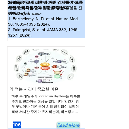
모두 타우 단백질의 증가를 감지하여 미리
사람들은 70세 이후에 이런 검사를 하도록
2024 (
doi:
예측하고 치료하여 진행을 막는 실험을 진
하면 효과적일 것이라고 주장한다.
https://doi.org/10.1038/d41586-024-
행하고 있다.
03456-5)
<본문 references>
1. Barthélemy, N. R. et al. Nature Med.
30, 1085–1095 (2024).
2. Palmqvist, S. et al. JAMA 332, 1245–
1257 (2024).
약 먹는 시간이 중요한 이유
하루 주기(일주기, circadian rhythm)는 하루를 
주기로 변화하는 현상을 말합니다. 인간의 경
우 햇빛이나 기온 등에 의해 끊임없이 보정이 
되어 24시간 주기가 유지되는데, 외부정보를 
완전히 차단해도 약 25시간을 주기로 유전자
의 발현이나 생리적인 변화가 조절되는 것을 
106
Read More
볼 수 있습니다. 이런 몸에 내재된 시계는 포유