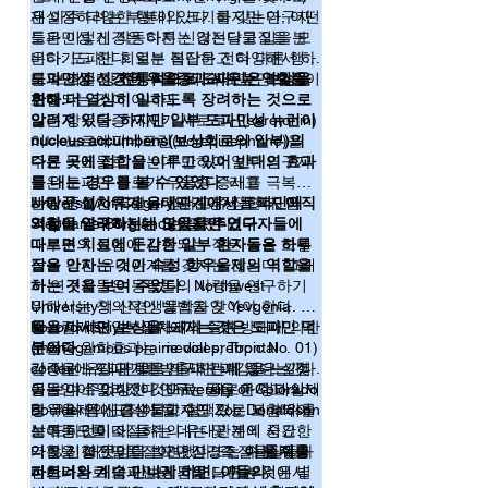
재설정하려는 부분이 있다. 하지만 연구자
은 아주 다양한 형태와 크기를 갖는다; 어떤
과를 낳을 수 있습니다. 또한 삶에 의욕이 없어
들은 이렇게 작동하지는 않는다고 입을 모
도파민성 신경은 다른 신경전달물질을 분
지는 단계까지 갈 수도 있다는 점을 알아야 합
은다: 도파민 회로는 복잡하고 다양해서 하
비하기도 한다. 일부 집단은 전혀 다른 행태
니다. 따라서 보상회로에서 중요한 역할을 하
나의 조절 장치에 의해 뇌 속 도파민 수준이
를 보여주며;
도파민성 신경은 우울증과 싸우는 역할을
는 도파민을 무조건 피하거나 차단할 것이 아
전통적으로 도파민은 보상을
니라 정상적인 수준으로 조절 될 수 있도록 스
조절되는 것이 아니다.
위해 더 열심히 일하도록 장려하는 것으로
한다.
스로 훈련하고 수련해야 할 것입니다. 

알려져 있다. 하지만 일부 도파민성 뉴런이
많은 항우울증 제재가 세로토닌(serotonin)
만약 어떤 나쁜 습관에 중독되었다고 생각한
nucleus accumbens(보상회로의 일부)의
이나 노르에피네프린(norepinephrine)을
다면 우선 이런 습관으로부터 자신을 멀리해
다른 곳에 접합을 이루고 있어 반대의 효과
주요 목표물로 삼는데 반하여 일부 연구자
야 하는게 우선입니다. 그런데 이미 보상회로
를 내는 경우를 볼 수 있었다
들은 도파민 경로가 우울증 증세를 극복하
.”라고
가 작동하여 멈추기가 어렵다면 계획적인 접
University of Calgary의 신경생물학자인
는데 중요한 역할을 한다고 주장한다.
사랑꾼 설치류가 유대관계에서 도파민의
아직
근이 필요 합니다. 1. 우선 왜 행동을 개선해야
Stephanie Borgland는 말했다.
기전이 알려지지는 않았지만 연구자들에
역할을 연구하는데 도움을 주었다.
하는지, 개선해야할 점이 무엇인지 정확히 인
따르면 치료에 둔감한 일부 환자들은 하루
대부분의 실험에 사용되는 작은 동물 모델
식하는것이 중요합니다 (하루에 사용시간 제
잠을 안자는 것이 속성 항우울제의 역할을
들은 강한 유대관계를 갖지는 않는다. 그래
한, 횟수 제한 등), 2. 그 약속을 스스로 지키도
하는 것을 보여 주었다
서 연구자들은 동물들의 사랑을 연구하기
. Northwest
록 체크하면서 성과를 기록해 둡니다. 다른 정
University의 신경생물학자인 Yevgenia
위해서는 창의적인 방법을 찾아야 한다. 다
확한 성격의 친구와 함께 체크하는 것도 좋습
Kozorovitskiy는 생쥐에서 수면 방해에 의한
행스럽게도 일부일처제의 들쥐
물을 마시면 보상을 느끼는 것은 도파민 덕
니다. 3. 그리고 그에 상응하는 다른 활동을 하
우울증 완화효과는 medial prefrontal
(monogamous prairie voles; Topic No. 01)
분이다.
는게 필요합니다. 산책을 하던 책을 읽던 친구
cortex에 도파민의 방출과 관계 있다는 것
가 이런 유대관계를 연구하는데 좋은 실험
갈증을 느낄 때 물을 마시면 괘감을 느낀다.
들과 운동을 하는 것도 좋겠죠. 그렇게 4. 스스
을 보여 주었다. 이 연구는 새로운 형태의
동물임이 알려졌다. University of Colorado
이는 다소 이상한 것으로, 물을 마시고 실제
로와의 약속을 조금씩 바라는 방향으로 향상
항우울제의 표적이 될 수도 있는 뇌 부위를
Boulder의 신경생물학자인 Zoe Donaldson
로 우리 몸에 흡수되고 혈액으로 포함되어
시켜 나가다 보면 나쁜 습관을 고칠 수 있습니
보여준 것이다.
는 도파민이 이 들쥐의 유대관계에 중요한
삼투농도를 조절하는 데는 몇 분의 시간차
다. 5. 그래도 고치기 힘들다면 다른 전문가의 
역할을 할 것임을 발견했다: 즉,
가 있기 때문이다. “포만감 또는 수분 재충
다른 신경전달물질이나 신경조절물질들과
도움을 받는 것도 한가지 옵션입니다.     

이 들쥐를
개인적으로는 담배를 끊었을 때 한번에 과감
파트너와 계속 만나게 하면, 이들의
전이라는 개념과 보상감을 느끼는 것은 별
마찬가지로 도파민은 뇌의 다른 부위에서