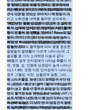
는 현상이 적게 일어나기 때문에 중증 증세
키는
Plasmodium falciparum
은 약 10,000
즉, 각 세포막 표면의 탄수화물가지의 차이는 
가 덜 생긴다는 것을 밝혔다. 이 덩어리는
년 전에 고릴라에서 인간으로 옮겨졌으나
혈액형과 질병 감염의 관계는 말라리아에
여러 가지 형질로 나타나고, 이런 탄수화물형
가는 혈관을 막고 기관손상을 유발한다. (2)
(3), ABO식 혈액형은 무려 20,000,000년
국한된 것이 아니다. ABO식 혈액형은 적혈
태의 차이는 기능의 차이로 나타나 백혈구의 
전에 진화한 것으로 여겨지기 때문이다(4).
구에서만 발견되는 것이 아니라 백혈구 그
활동이나 혈액응고와 관련된 반응들이 혈액형
리고 소화관을 내벽을 둘러싼 상피세포를
에 따라 달라지는 것을 볼 수 있습니다. 종합적
포함하여 대부분의 상피세포에서도 발견된
“백만년전 몇몇 감염병이 인간의 조상에 진
으로 보면 O형은 감염질환에 취약하고 반면 
다. 사실 ABO식 혈액형은 적혈구 감염병 뿐
화적 선택의 압력으로 작용하여 ABO 혈액
A, B형은 성인병에 취약한 부분이 있습니다. 
아니라 콜레라, 결핵, 간염바이러스, 그리고
형의 진화에 관여했을 것이다.” Rowe의 말
하지만 어느 경우에 더 유리한 지는 각 개인의 
헬리코박터 파이롤리(
이다.
하지만 최근까지도 어떤 질병들이 진
Helicobacter pylori
)
상황과 질병의 종류, 합병증의 형태에 따라 다
와 같은 비-적혈구성 전염병의 감염에도 영
화적 압력으로 작용 했을지는 알려지지 않
2021년 Abegaz에 의해 발표된 논문(5)에
르고 그 차이도 대부분은 크지 않아 현재의 
향을 미친다.
고 있다.
따르면 ABO식 혈액형에 따라 몇몇 중요한
ABO 혈액형이 공존하는 것으로 생각됩니다. 
질병들의 발병률이 다르게 나타나는데 그
유전자 연구에 따르면 A, B 혈액형을 나타내는 
결과를 몇 가지 소개하면 다음과 같다.
유전자는 아주 오래전 영장류가 처음 진화했
을 때 이미 만들어 졌다고 합니다. 그 이후 인
AB형의 경우 인지장애가 나타날 확률이 지
간이 경험한 여러 가지 질병이나 성인병에 기
역, 연령, 성, 인종에 상관없이 높게 나타난
초하여 각 지역이나 인종마다 혈액형의 구성
다(1:1.82). 또한 이런 인지장애가 나타나는
이 다른 것을 볼 수 있습니다. 과연 ABO 식 혈
경우 고혈압, 비만, 심혈관계 질환, 그리고
액형이 인간의 진화에 어떤 영향을 미쳤을까
당뇨의 확률도 높아진다. 혈액형이 O인 경
위, 난소, 침샘, 자궁, 요도, 대장 에서 나타
요? 현재 인류의 혈액형 분포를 이런 질병과의 
우, 콜레라, 흑사병, 결핵, 볼거리에 걸릴 확
나는 암은 A형인 사람이 O형에 비해 높게
관계로 해석할 수 있을 까요?

률이 높고 출혈시 혈액손실이 많다. 이는 O
나타난다. 여러 연구에서 허혈성 심장질환
그림 출처(1) (Image Credit: Modified from © 
형의 혈액에 von Willebrand factor, vWF)의
이나 동맥경화증 관련질환은 비O형
istock.com, Tetiana Lazunova, VikiVector, 
농도가 25% 낮은 것이 원인인 듯하다. 반면
(A,B,AB형)이 O형에 비해 높게 나타난다.
Rujirat Boonyong)
에 vWF의 농도가 낮으면 치매나 인지장애
최근에 있었던 COVID-19의 심혈관계 합병
<references>
에 걸릭 확률이 떨어지기 때문에 실제로 O
증도 O형에서 적게 나타났던 것으로 알려
1. Hannah Thomasy, Why do people have