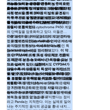
실제로 약물의 대사속도와 감염률에 있어 하
기능에 미치는 영향을 연구하는 주재료로
muscle and brain ARNT-like
구자들은 하루 주기가 유전자 발현에 어떤
루 주기가 중요하다는 것을 실험적으로 입증
활용되고 약물의 개발에도 도움을 주었다.
protein(BMAL1)
영향을 주는지 알아보았다.
이 발현되도록 하였다. 이
이 세포들의 전
한 논문을 소개한 것입니다. 약을 언제 먹어야 
유전자는 다른 유전자들의 발현을 조절하
사체 분석을 통해 380개 이상의 유전자가
하는가에 대해 궁금해 할 것으로 생각되지만 
여 하루 주기가 일치하는 일군의 간세포들
하루 주기의 발현양상을 보였고 여기에는
이 주기성을 띈 유전자 중 하나가
사이토크
단순화 시켜서 얘기하기엔 조금 문제가 있는 
을 만들었고 이후 10주 동안 유지되었다.
대부분의 약물대사와 감염에 관계된 유전
롬 (cytochrome) P450 3A4(CYP3A4)
로 약
것 같습니다. 예컨데 타이레놀성분인 아세트
자들이 포홤되었다.
물대사에 관여하는 cytochrome P450 계열
아미노펜의 경우 사이토크롬 P450계열의 효소
의 단백질을 암호화하고 있다. 이들은
에 의해 간 독성을 갖게 되기 때문에 이 효소의 
CYP3A4의 활성이 물결모양으로 변한다는
이를 실험하기 위해 간세포에 지질 강하제
발현이 적을 때 복용해야 할 것 같지만, 사실 
것을 발견했고, 이는 하루 중 언제인가에 따
인
아토바스타틴(atorvastatin)
이나 비스테
사이토크롬은 해독 작용을 하는 효소로 지용
라 약물역학적(pharmacodynamics)인 특
로이드성 진통제인
아세트아미노펜
성분자를 수용성으로 만들어 오줌을 통해 빨
징이 다르다는 것을 암시한다.
(acetaminophen)
을 처리해보았다.
이 약들
리 배출되도록 하는 것이 주요 기능입니다. 그
은 CYP3A4에 의해 독성 유도체로 전환되
“이는 지난 20년 동안 제기되어온 가설의
러니 단순히 어느 시점에 약을 복용해야 하는
기 때문에 높은 농도에서 간 독성을 갖는 것
결과입니다.” Salk Institute for Biological
가는 약에 따라 그리고 투여량에 따라 달라질 
으로 알려져 있다. 실험에서도 CYP3A4가
Sciencies의 시간생물학자
수 있습니다. 아직 실생활에서 어떻게 응용될
많을수록 이 약품들의 독성이 높아지는 것
(chronobiologist)이자 이 연구에 직접 참여
지는 좀더 두고 봐야할 부분인것 같습니다.

을 볼 수 있었다. 이는 이 약들의 투약시간
하지 않았던 Satchidananda Panda의 말이
“이 연구의 새로운 점은 인간 간세포를 10
(그림 출처: 6)
을 조절할 경우 독성을 최소화 할 수 있음을
다. 이전에도 생쥐에서 약물대사관련 유전
주 동안이나 유지했다는 점입니다.”라고 첨
의미한다.
자들의 주기적인 발현이 보고된 적이 있다
언했다. 이를 통해 Mancio-Silva와 그녀의
고 지적했다. “하지만 직접 사람의 간에서
연구진이 처음으로 인간의 약물 대사 효소
cytochrome P450의 주기적인 활성 변화를
들의 주기성을 발견할 수 있었다.
하지만 한 가지 문제점은 이 시스템에서는
보여준 실험은 없었습니다.”
계속 높은 포도당 농도를 유지했다는 점이
라고 Panda는 지적한다. 이는 실제로 일어
나는 주기적인 음식의 공급을 흉내 내지는