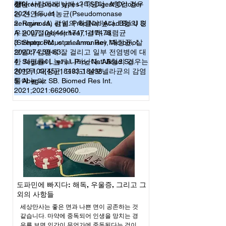
형인 사람에게 낮게 나타난다. A형인 경우
졌다.
different blood types? TSDigest October
는 천연두, 녹농균(Pseudomonase
2024, Issue1.
aeruginosa) 감염의 확률이 높다. B형의 경
2. Rowe JA, et al. Proc Natl Acad Sci U S
우는 임질(gonorrhea), 결핵, 폐렴균
A. 2007;104(44):17471-17476.
(Streptococcus pneumoniae), 대장균, 살
3. Sharp PM, et al. Annu Rev Microbiol.
모넬라 감염에 잘 걸리고 일부 전염병에 대
2020;74:39-63.
한 치명률이 높게 나타난다. AB형의 경우는
4. Ségurel L, et al. Proc Natl Acad Sci.
천연두, 대장균, 그리고 살모넬라균의 감염
2012;109(45):18493-18498.
률이 높다.
5. Abegaz SB. Biomed Res Int.
2021;2021:6629060.
도파민에 빠지다: 해독, 우울증, 그리고 그
외의 사항들
세상만사는 좋은 면과 나쁜 면이 공존하는 것 
같습니다. 마약에 중독되어 인생을 망치는 경
우를 보면 인간이 무언가에 중독된다는 것이 