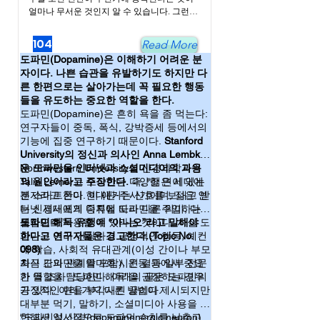
얼마나 무서운 것인지 알 수 있습니다. 그런데 
우리가 하는 행동 중에는 우리의 삶에 꼭 필요
한 행동인 경우가 많죠. 물을 마시거나 음식을 
104
Read More
먹는 것 등도 적절한 시기에 유발되지 않는다
도파민(Dopamine)은 이해하기 어려운 분
면 살아가는데 어려움이 많을 것입니다. 또한 
자이다. 나쁜 습관을 유발하기도 하지만 다
이성에 대한 관심이나 구애 행동도 자신의 유
른 한편으로는 살아가는데 꼭 필요한 행동
전자를 세상에 남기기 위해서는 꼭 필요한 행
들을 유도하는 중요한 역할을 한다.
동입니다. 그래서 진화적으로 인간은 먹을 때 
도파민(Dopamine)은 흔히 욕을 좀 먹는다:
행복을 느끼고 물을 마시면 괘감을 느끼도록 
연구자들이 중독, 폭식, 강박증세 등에서의
설계가 되어 있는듯 합니다. 성적인 것은 말할 
필요도 없겠죠. 이런 행동을 유발하는 것이 바
기능에 집중 연구하기 때문이다.
Stanford
로 보상회로(reward circuit)라고 할 수 있습니
University의 정신과 의사인 Anna Lembke
다. 특정행동을 유도하고 질리지 않게 하여 지
은 도파민을 인터넷과 소셜미디어의 과용
Northwestern University의 산경과학자인
속적으로 반복하도록 만드는 것이죠. 그런데 
의 원인이라고 주장한다.
Talia Lerner는 도파민은 다양한 면이 있는
즉, “젊은 세대에
어떤 삶에 꼭 필요하지 않은 물질이 이 보상회
겐 스마트폰이 현대판-주사기이며, 젊은 인
분자라고 한다. 이 얘기는 신호를 보내고 받
로를 자극한다면 그 약물에 중독될 수 있습니
터넷 세대에게 디지털 도파민을 주입하는
는 신경세포의 종류에 따라 다른 의미, 다른
다. 또한 어떤 불필요한 행동이나 자극이 그 보
셈입니다.”
목적으로 사용될 수 있다는 것이다. 사실 도
도파민 해독 유행에 “아니오”라고 말해야
상회로를 건드린다면 그 행동을 계속하게 될 
파민은 여러 건강하고 긍정적인 행동, 예컨
한다고 연구자들은 경고한다.(Topic No.
것입니다. 도박, 음주, 게임, 섹스, 폭행, 흡연, 
데 학습, 사회적 유대관계(이성 간이나 부모
098)
마약 등을 상습적으로 하는 경우가 그에 해당
자식 간의 관계를 포함), 운동 등에서 중요
최근 도파민을 악마화 시킨 결과 일부 전문
한다고 봅니다. 이 때는 그 중독에서 벗어나기 
한 역할을 담당한다. 아래의 글은 도파민의
가 들 조차 “도파민 해독”을 권장하는 경우
위해 보상회로를 차단해야 하는데, 앞에서도 
긍정적인 면을 부각시킨 글이다.
가 있다. 여러 가지 다른 방법이 제시되지만
말했듯이 우리의 삶이나 건강을 위해서 보상
대부분 먹기, 말하기, 소셜미디아 사용을 제
회로를 필요로 하며, 이를 완전히 차단해 버린
한해서 일시적으로 도파민 수치를 낮추고
“도파민성 신경(dopaminenergic neuron)
다면 생존에 필요한 행동들 마저 차단하는 결