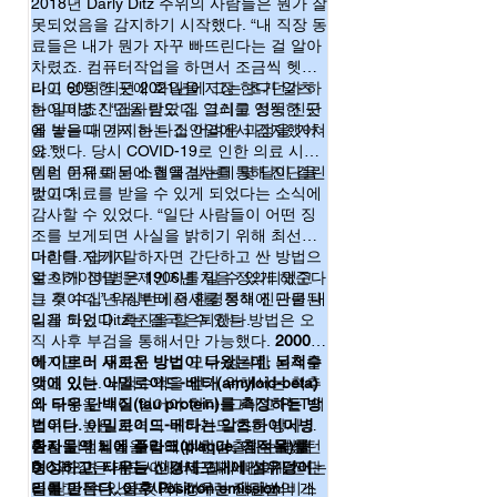
2018년 Darly Ditz 주위의 사람들은 뭔가 잘
해서도 괜찮은 신뢰도를 보였으며, 환자의 입
못되었음을 감지하기 시작했다. “내 직장 동
장에서는 엄청나게 간편해진 것이죠, 척추에 
료들은 내가 뭔가 자꾸 빠뜨린다는 걸 알아
구멍을 뚫어 뇌척수액을 뽑아내는 과정이 필
요치 않으니 말입니다. 

차렸죠. 컴퓨터작업을 하면서 조금씩 헷갈
여기 소개된 논문을 요약하자면, 타우(Tau)는 
리고 엉뚱한 곳에 화일을 저장 한다던가 하
나이 60이 되던 2021년에 그는 초기 알츠
미세소관에 결합하는 단백질로 미세소관을 안
는 일이죠.” “집사람도 집 열쇠를 엉뚱한 곳
하이머병 진단을 받았다. 그리고 정식 진단
정화시키는 것이 알려져 있습니다. 그런데 알
에 놓는다 던지 하는 집안일에서 감지했어
을 받을 때 까지는 다소 어려운 과정을 거쳐
츠하이머병 환자들의 뇌 신경세포에는 과인산
요.”
야 했다. 당시 COVID-19로 인한 의료 시스
화(hyperphosphorelation)된 형태의 타우가 많
템의 문제로 뇌 스켄을 받는데 몇 달이 걸린
이런 이유 때문에 혈액검사를 통해 진단을
이 발견된다는 것이 알려져 있습니다(1). 이 타
것이다.
받고 치료를 받을 수 있게 되었다는 소식에
우 단백질이 과인산화되면 미세소관이 무너져 
감사할 수 있었다. “일단 사람들이 어떤 징
축삭이 축소되고 신경세포의 기능이 떨어집니
조를 보게되면 사실을 밝히기 위해 최선을
다. 결과적으로 신경세포는 죽게 되는데 바로 
다한다. 쉽게 말하자면 간단하고 싼 방법으
머리를 지키자
이 과정이 알츠하이머병에서 볼 수 있는 현상
로 이게 정말 문제인지를 알 수 있게 해준다
알츠하이머병은 1906년 처음 정의되었고
이죠. 이렇게 죽은 신경세포의 부산물이 일부 
는 것이다.” 워싱턴에서 환경정책에 관련된
그 후 수십년 뒤부터 증세를 통해 진단을 내
혈액으로 나오는데 이때 타우의 인산화된 형
일을 하던 Ditz는 결국 은퇴한다.
리게 되었다. 확진을 할 수 있는 방법은 오
태가 많이 나오게 됩니다. 따라서 타우의 인산
직 사후 부검을 통해서만 가능했다.
2000대
화형(p-tau217)과 비인산화형 tau 단백질의 상
에 이르러 새로운 방법이 나왔는데, 뇌척수
하지만 이 두가지 방법 모두 심각한 문제를
대적인 양을 측정하면 알츠하이머병의 증세에 
액에 있는 아밀로이드-베타(amyloid-beta)
갖고 있다. 뇌척수액을 얻기 위해서는 척추
의해 죽은 신경세포들이 얼마나 되는지 추정
와 타우 단백질(tau protein)를 측정하는 방
에 구멍을 내어 얻어야 한다. 그리고 PET의
할 수 있다는 것입니다. 이와는 별개로 알츠하
법이다. 아밀로이드-베타는 알츠하이머병
경우는 높은 가격의 구하기도 힘든 방사선
이머병에서 뇌속 plaque(침적물)을 형성하는 
아밀로이드-베타(amyloid-beta)의 두 가지 형
환자들의 뇌에 플라크(plaque, 침적물)를
물질을 인체에 주입해야 한다. 이는 워싱턴
이런 단백질들을 혈액에서 검출하는 방법
태인 42Kd과 40Kd의 상대적인 양(TP42/40)을 
형성하고, 타우는 신경세포내에 섬유덩어
D.C와 같은 대도시에서도 꽤 시간이 걸리는
이 나오면 사람들이 보다 쉽게 빠르게 진단
초기 진단에 사용합니다. 이 TP42/20 값이 낮
리를 만든다. 이후 Positron emission
일이고 작은 소도시의 경우는 이런 서비스
을 받을 수 있을 것이다. 이런 진단법의 개