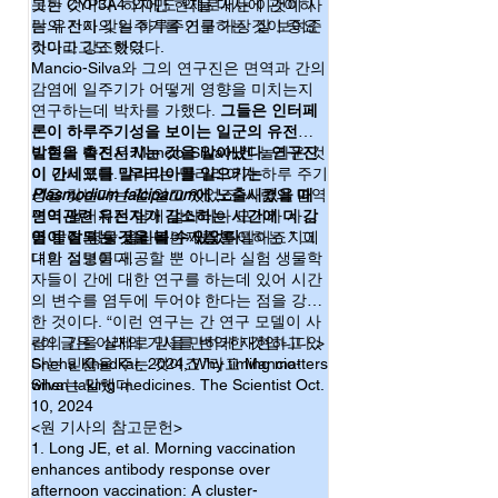
못한 것이다. 하지만 현재로서는 이것이 사
그는 CYP3A4 외에도 약물 대사에 관여하
람의 간이 갖는 하루주기를 가장 잘 보여준
는 유전자의 일주기를 연구하는 것이 중요
것이라고도 했다.
하다고 강조하였다.
Mancio-Silva와 그의 연구진은 면역과 간의
감염에 일주기가 어떻게 영향을 미치는지
연구하는데 박차를 가했다.
그들은 인터페
론이 하루주기성을 보이는 일군의 유전자
발현을 촉진시키는 것을 알아냈다. 연구진
이들의 발견은 Mancio-Silva에겐 놀라운 것
이 간세포를 말라리아를 일으키는
이 아니었다. “우리는 말라리아가 하루 주기
Plasmodium falciparum
성을 갖는다는 걸 알고 있었죠. 사람의 면역
에 노출시켰을 때
면역관련 유전자가 감소하는 시간에 더 감
성이 떨어지는 밤에 말라리아 모기가 사람
염이 잘되는 것을 볼 수 있었다.
을 물어 병을 옮긴다는 사실을 말이죠.” 그
이 발견은 항-말라리아제를 투여하는 지에
녀의 설명이다.
대한 정보를 제공할 뿐 아니라 실험 생물학
자들이 간에 대한 연구를 하는데 있어 시간
의 변수를 염두에 두어야 한다는 점을 강조
한 것이다. “이런 연구는 간 연구 모델이 사
람의 간을 실제로 믿을 만하게 재현하고 있
<이 글은 아래의 기사를 번역한 것입니다.>
다는 믿음을 주는 것이죠.”라고 Mancio-
Sneha Khedkar, 2024, Why timing matters
Silva는 말했다.
when taking medicines. The Scientist Oct.
10, 2024
<원 기사의 참고문헌>
1. Long JE, et al. Morning vaccination
enhances antibody response over
afternoon vaccination: A cluster-