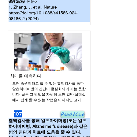
03722-6
<원 인용 논문>
가 우리가 놓치고 있는게 없는지 생각해봐야 
할 것 같습니다. 어쨌든 토마토 시장에 엄청난 
1. Zhang, J. et al. Nature
변화가 예상되는 군요.
https://doi.org/10.1038/s41586-024-
08186-2 (2024).
치매를 예측하다
오랜 숙원이라고 할 수 있는 혈액검사를 통한 
알츠하이머병의 진단이 현실화되어 가는 듯합
니다. 물론 그 방법을 자세히 보면 일반 실험실
에서 쉽게 할 수 있는 작업은 아니지만 고가의 
기기들이 운용되고 있는 대형병원이나 전문분
석기기 실험실에서는 얼마든지 시행할 수 있
107
Read More
는 방법입니다. 예전에 일츠하이머병을 진단
혈액검사를 통해 알츠마이머병(또는 알츠
하는 가장 신뢰할 만한 방법으로 뇌척수액
하이머씨병, Altzheimer’s disease)과 같은
(cerebrospinal fluid, CSF)을 얻어 타우(Tau) 단
병의 진단과 치료에 도움을 줄 수 있다.
백질의 양을 측정하는 방법이 있는데, 이에 비