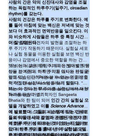
사람의 간은 약의 신진대사와 감염을 조절
동물의 경우 뇌 속 suprachiasmamatic 
하는 독립적인 하루주기(일주기, circadian
nucleus(SCN, 시교차 상핵)에 일주기를 조절
rhythm)를 갖는다.
하는 센터가 있는 것으로 알려있죠. 이곳에서 
사람의 건강은 하루를 주기로 변화한다. 예
CLOCK과 BMAL1으로 구성된 이량체(dimer)
를 들어 아침에 맞는 백신은 저녁에 맞는 것
형태의 전사인자가 24시간을 주기로 활성화 
보다 더 효과적인 면역반응을 일으킨다. 이
되면서 나타나는 현상으로 알려져 있습니다. 
이 전사인자가 master gene의 역할을 하여 무
와 비슷하게 사람들은 하루 중 특정 시간에
려 50%에 달하는 유전자들을 발현을 24시간 
더 잘 감염된다.
이런 변화는 유전자의 발현을 조절하는 하
주기로 조절한다는 것입니다. 그 결과 밤에 잠
루 주기가 작동하기 때문이다. 실험실 세포
을 잔다거나 아침에 신진대사가 활발해진다거
나 실험 동물을 이용한 실험을 보면 백신 반
나 하는 하루 생활의 변화가 나타나는 것이죠. 
응이나 감염에서 중요한 역할을 하는 간세
그런데 이런 일주기는 잠자는 시간에만 관여
포는 이와 같은 하루 주기의 유전자 발현 양
“우리는 뇌 속의 중앙 시계와는 별개로 작동
하는 것이 아니라 면역반응, 비만, 암발생, 노
상을 보여준다. 하지만 약물 대사와 면역 관
하는 간 자체의 하루 주기가 있다는 사실을
화 등에도 영향을 미친다는 것이 알려져 있습
련해서는 인간에서만 볼 수 있는 면들이 있
알고 있습니다.” Pasteur Institute의 기생충
니다(4). 간에서의 일주기는 약물대사나 면역 
어 적절한 실험 시스템을 찾기 힘들다.
학자인 Liliana Mancio-Silva의 말이다. “우
등에 미치는 영향이 크다고 할 수 있죠. 왜냐하
리는 이 간의 하루 주기를 실험실에서 재현
Mancio-Silva는 Massachusetts Institute of
면 소화관을 통해 흡수된 물질들이 처음으로 
하기를 원한 거죠.”
Technology의 생의학자인 Sangeeta
거쳐가는 기관이 간이고 간에서 어떻게 변형 
Bhatia와 한 팀이 되어
인간 간의 실험실 모
되느냐에 따라 약의 잔존율이나 독성 등이 결
델을 개발하였고 이를
Science Advances
정되기 때문입니다. 또한 간은 면역반응에도 
에 발표했다. 그들의 시스템에 있는 간세포
이 새로운 시스템을 개발하기 위해 지원자
중요한 역할을 합니다(Topic No. 095). 따라서 
들의 약물대사와 감염과 관련된 유전자 중
들로부터 간 세포를 얻어 이를 구조적 지지
면역반응에 있어서도 일주기에 따라 다른 반
에 하루 주기에 따르는 것이 있는지 알아보
역할을 하는 섬유아세포와 함께 배양을 했
응을 할 것이라는 점을 예측할 수 있죠. 

았다. 하루 주기를 흉내 낸 이 실험실 모델
다. 배양조건을 조절하여 하루 주기를 관장
아래 소개한 글은 인간의 간세포를 이용하여 
은 하루 주기성 유전자들이 사람 간 세포의
하는 유전자인 basic helix-loop-helix구조의
주기성을 연구할 간세포가 만들어졌고, 연
하루주기를 갖는 모델 시스템을 개발하였고 