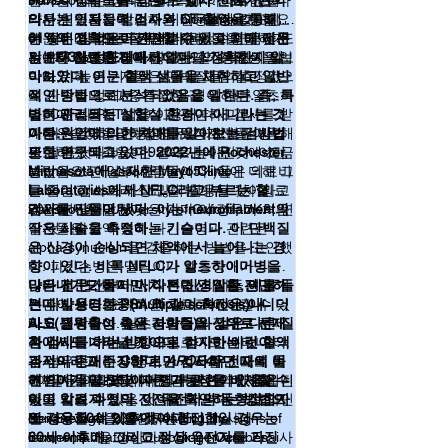
원하는 것입니다.”라고도 했다. 하지만 이
Hansson의 말이다. “뇌 속에 아리로이드나
거나 더 나은 정확성을 보였다. 이후 많은
90%의 정확도를 얻는다. 일차 진료기관의
약은 침적물을 감소시켜 작용하는 것이기
타우가 있는지 보여주는 biomarker가 필요
다른 연구자들에 의해 지난 7월에 발표된
의사는 인지능력 검사와 CT 촬영을 통해 약
에 이런 침적물이 존재한다는 것을 밝히기
한 것이고, 이는 혈액이나 뇌척수액 검사 또
논문에 따르면 더 개선되었다. 이 연구에서
61%의 정확도로 진단할 수 있고 치매 전문
더 좋은 방법은 두개의 기준선을 정해 낮은
전에는 처방하기 어렵다.
는 PET촬영을 하지 않고는 할 수 없는 일입
는
의는 73% 정도이다.
값보다 낮으면 알츠하이머일 가능성이 희
1차 진료 환경에서 얼마나 정확한지 알
이 정도의 정확성을 보
니다.”
아보았다. 이는 혈액 샘플을 채취하고 일반
이기 위해 연구자들은 단백질들의 측정값
박하고, 높은 기준선 보다 높으면 걸린 것으
적인 방법으로 분석되었음을 말한다. 즉, 특
에 기준을 정해서, 특정한 값 이하는 알츠하
로 판단하며, 그 중간 값일 경우 다른 검사
별히 관리되는 실험실 환경이 아니라는 것
이머에 걸리지 않았다고 판단하고 반면 그
법, CSF나 PET법을 이용해 다시 검사를 받
다른 지표들
이다.
이상은 걸렸을 가능성이 있다고 보는 방법
게 하는 것이다. 이렇게 두 경계선을 이용해
다른 원인에 의한 치매를 알아보는 검사법
“솔직히 말하자면, 보다 완벽한 방법
으로 한 것과 비슷한 결과가 나온 것에 조금
을 활용했다.
판단하면 예측율이 95%로 높아진다. 이런
또한 연구되고 있다. 2022년에 Rochester,
놀랐어요.” Hasson의 말이다. 이에 더해 그
방법을 쓰면 일부 사람들(15%)들은 의료비
Minnesota에 소재한 Mayo Clinic
는 이런 검사가 가장 많이 활용될 1차 진료
를 줄이고 스트레스도 덜 받게 될 것이라고
Laboratories에서 NFLC라고 부르는 혈액
기관에서 연구된 것은 아마 이 경우가 처음
Hansson은 말한다.
검사를 만들어 냈다. 이는 neurofilament의
2023년 말에 University of Oxford, UK의 연
일 것이라고 하였다.
작은 사슬을 측정하는 기술이다. 이 단백질
구자들은 혈액 속에 파킨슨병과 관련된
은 신경이 손상되면 체액에서 늘어나는 경
alpha-synuclein을 검출하는 방법을 고안했
향이 있다. 비록 NFLC가 알츠하이머병을
다. 파킨슨병은 떨림이나 행동장애가 나타
나타내기도 하지만, 다른 신경질환, 예를 들
나기 몇 년전부터 시작된다. 의사들은 조기
많은 전문가들이 마치 전립선 암을 진단하
면 다발성경화증(multiple screrosis)나
진단이 보다 효과적인 치료로 이어질 수 있
는데 사용되는 PSA 와 같이 확진은 아니더
ALS(근위축성 측색 경화증)와 같은 다른 질
다고 생각한다. 알츠하이머의 경우도 치매
라도 빌병율이 높은 사람들을 상대로 선제
환에서도 나타날 것이다. 하지만 이런 혈액
가 나타나기 이전에 아밀로이드-베타나 타
적 검사를 하는 방향으로 검사하는 것이 효
검사의 존재는 CSF로만 검사하던 때에 비
우 섬유덩어리가 생기기 시작할 것으로 여
과적이라고 주장한다.
APOE4
유전자의 돌
해 의사들이 몇몇 다른 가능성을 배제할 수
겨지며, 이를 조기에 진단한다면 이 병의 진
연변이가 알츠하이머병과 관련이 있음은
<이글은 아래의 기사 일부를 번역한 것입니
있고 치료 과정의 진전을 확인하는 방법으
행을 막을 수 있을 것이라고 본다. 치료약인
이미 알려져 있다. 이 유전자의 동형접합자
다.>
로 사용할 수 있을 것이다.
donanemab을 생산하는 Eli Lilly사나
인 경우 50세 이후에, 이형접합일 경우는
Neil Savage, 2024, Reading the signs of
lecanemab을 생산하는 Biogen and Esai사
60세 이후에, 그리고 정상 유전자를 가진
dementia. Nature Outlook 24 October