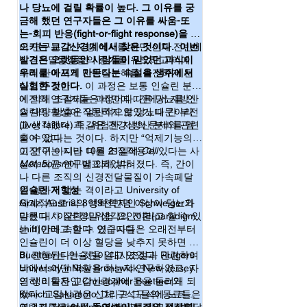
나 당뇨에 걸릴 확률이 높다. 그 이유를 궁
나 술 그리고 달콤한 음식들을 과식을 하거나 
금해 했던 연구자들은 그 이유를 싸움-또
스트레스를 받는 상황에서 갑자기 당뇨가 시
는-회피 반응(fight-or-flight response)을 일
작되는 경우를 많이 봤습니다. 일반적인 교과
서에서 설명하기를 신체내 혈당을 높게 유지
으키는 교감신경계에서 찾은 것이다. 이번
이 연구는 고-지방 식사를 하면 신체 전반에
하면 자연히 포도당 내성(glucose tolerance)
발견은 오랫동안 사람들이 믿었던 과식이
신경전달물질들의 증가를 유도하고 이에
이 생기고 신체의 혈당 설정값이 바뀌면서 높
우리를 아프게 만든다는 속설을 생쥐에서
의해 간에서의 지방질분해를 촉진하게 된
은 혈당에 익숙해지고, 이 시기가 길어지면 인
실험한 것이다.
다고 주장한다. 이 과정은 보통 인슐린 분비
슐린에 잘 반응하지 않는 인슐린 저항성
에 의해 조절되는 과정이다. 간에서 지방산
예전의 연구자들은 비만에 따른 당뇨를 인
(insulin resistance)으로 이어진다고 했던 것 같
의 대량 방출은 일반적으로 당뇨나 간 부전
슐린의 활성이 작동하지 않았기 때문이라
습니다. 하지만 그 자세한 과정은 설명되지 않
(liver failure)과 같은 건강상의 문제와 관련
고 생각했다. 즉, 위험한 지방산 분비를 멈
는 것으로 알고 있습니다. 

되어 있다.
출 수 없다는 것이다. 하지만 “억제기능의
이번에 소개할 논문은 교감신경의 과도한 활
고장”이 아니라 다른 조절작용이 있다는 사
이 연구는 지난 10월 21일에
Cell
성화가 과식과 당뇨를 연결하는 고리 역할을 
실이 최근 연구에 의해 밝혀졌다. 즉, 간이
Metabolism
에 발표되었다.
한다는 논문입니다. 아드레날린 호르몬들의 
나 다른 조직의 신경전달물질이 가속페달
합성에 중요한 역할을 담당하는 tyrosine 
을 강하게 밟는 격이라고 University of
인슐린 저항성
hydroxyrase를 부분 결손시켜 억제할 경우 과
Graz, Austria의 생화학자인 Schweiger가
세계적으로 약 8억9천만명 이상이 당뇨와
식에 의한 지방간이나 혈액내 지방산 증가가 
말했다. “이건 정말 생각의 전환(paradigm
다른 대사 질환의 위험 요인이라고 할 수 있
일어나지 않은 것입니다. 물론 이 돌연변이 생
shift)이라고 할 수 있습니다.”
는 비만에 속한다. 연구자들은 오래전부터
쥐는 몸 전체에서 유전자를 변형시킨 것이 아
인슐린이 더 이상 혈당을 낮추지 못하면 병
니고 교감신경의 말단에서 노르에피네프린 또
이 진행된다는 것을 알고 있었다. Rutgers
Buettner는 인슐린이 대사조절과 관련하여
는 에피네프린의 생성이 억제된 생쥐이고, 중
University inNew Brunswick, New Jersey
뇌에서 어떤 역할을 하는지 연구하였고, 자
추신경계에는 영향을 주지는 않았습니다. 아
직 기전을 다 설명하지는 못했지만 이 논문의 
의 생리학자인 Christopher Buettner와
연히 이들은 교감신경계에 눈을 돌리게 되
결과만 놓고 보면 고지방식품의 과식은 교감
Kenichi Sakamoto 그리고 그들의 동료들은
었다. 교감신경은 신체 구석구석에 노르에
신경의 장기간 과도한 활성화를 일으키고 그 