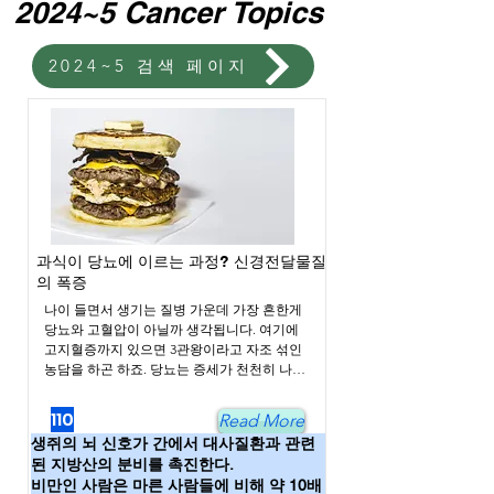
2024~5 Cancer Topics
2024~5 검색 페이지
과식이 당뇨에 이르는 과정? 신경전달물질
의 폭증
나이 들면서 생기는 질병 가운데 가장 흔한게 
당뇨와 고혈압이 아닐까 생각됩니다. 여기에 
고지혈증까지 있으면 3관왕이라고 자조 섞인 
농담을 하곤 하죠. 당뇨는 증세가 천천히 나타
나고 바로 입원해야 하는 병이 아니다 보니 암
이나 심혈관계 질환에 비해 심각하게 생각하
110
Read More
지 않는 경향이 있는데 사실은 정말 조심해야 
생쥐의 뇌 신호가 간에서 대사질환과 관련
하는 질병이고 삶의 질과 생명에 큰 영향을 줄 
된 지방산의 분비를 촉진한다.
수 있는 병입니다. 그런데 경험상 당뇨가 오는 
비만인 사람은 마른 사람들에 비해 약 10배
과정을 보면 비만이 아니더라도 과하게 고기