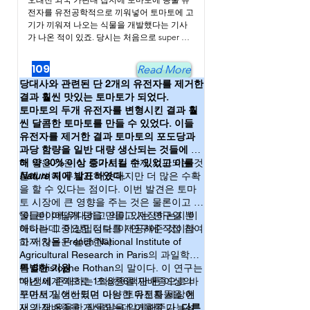
전자를 유전공학적으로 끼워넣어 토마토에 고
기가 끼워져 나오는 식물을 개발했다는 기사
가 나온 적이 있죠. 당시는 처음으로 super 
mouse라는 유전자 조작 생물이 만들어져 유
전공학에 대한 엄청난 기대가 모아지던 시대
109
Read More
입니다. 이 쥐는 인간의 생장호르몬을 생쥐에
당대사와 관련된 단 2개의 유전자를 제거한
서 잉여로 발현시켜 엄청나게 큰 몸집을 갖게 
결과 훨씬 맛있는 토마토가 되었다.
만든 것입니다. 그런데 사실 당시의 토마토관
토마토의 두개 유전자를 변형시킨 결과 훨
련 기사는 이런 사람들의 기대 심리를 이용해 
씬 달콤한 토마토를 만들 수 있었다. 이들
만우절 특집으로 내놓은 가짜 기사였고, 우리
유전자를 제거한 결과 토마토의 포도당과
나라 언론들은 이걸 모르고 그대로 번역하여 
과당 함량을 일반 대량 생산되는 것들에 비
대서특필한 것이죠. 당시 저의 은사님이신 고 
하두봉교수님이 그 기사를 정정해야 한다는 
해 약 30% 이상 증가시킬 수 있었고 이를
더 좋은 것은 이 토마토는 현재 시판되는 것
글을 어느 신문사에 투고하시면서 제자들에게 
Nature
들에 비해 무게가 비슷하지만 더 많은 수확
지에 발표하였다.
과학자라면 이런 기사에 속지 말아야 한다는 
을 할 수 있다는 점이다. 이번 발견은 토마
얘기를 하셨던 기억이 납니다. 

토 시장에 큰 영향을 주는 것은 물론이고 식
그런데 이렇게 토마토를 이용해 유전공학적 
물들이 어떻게 당을 만들고 저장하는지 이
“이 분야에 위대하고 의미 있는 연구일 뿐
성과를 낸 논문에 대한 기사를 보니 감회가 깊
해하는데 중요한 정보를 제공해준 것이라
아니라 그 이상입니다.”이 연구에 직접 참여
습니다. 우리 나라에서는 토마토가 농작물 중
고 저자들은 설명한다.
하지 않은 French National Institute of
에 차지하지는 부분이 다른 서양국가들에 비
Agricultural Research in Paris의 과일학자
하면 적은 편이지만 사실 그 맛을 조금 개선한
인 Christophe Rothan의 말이다. 이 연구는
특별한 기원
다면 엄청나게 확장될 것이라는 생각을 해왔
“야생에 존재하는 조상종을 재배종으로 바
매년 세계적으로 1억8천6백만 톤 이상의
습니다. 토마토의 슴슴한 맛을 개선하기 위해 
꾸면서 잃어버렸던 다양한 유전자들을 현
토마토가 생산되며 이는 토마토를 세상에
여러 가지 시도들이 있었지요. 스테비아 방울 
재의 재배종을 개선하는데 이용할 가능성
서 가장 유용한 작물임을 알게해준다.
다른