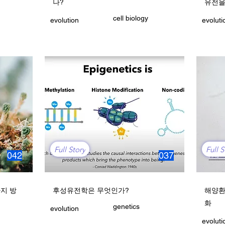
나?
유전을
cell biology
evolution
evoluti
Full Story
Full S
042
037
지 방
후성유전학은 무엇인가?
해양환
화
genetics
evolution
evoluti