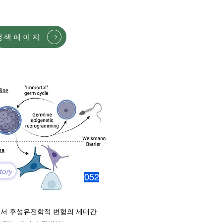
검색페이지
tory
052
서 후성유전학적 변형의 세대간