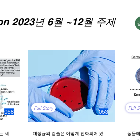
ion 2023년 6월 ~12월 주제
Full Story
Full S
058
053
는 세
대장균의 캡슐은 어떻게 진화되어 왔
동물에