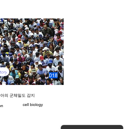
tory
018
아의 군체밀도 감지
cell biology
on