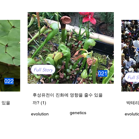
Full Story
021
Full S
022
후성유전이 진화에 영향을 줄수 있을
 있을
까? (1)
박테리
genetics
evolution
evoluti