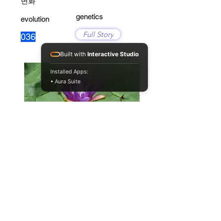
변화
genetics
evolution
Full Story
036
Built with
Interactive Studio
Installed Apps:
• Aura Suite
후생유전이 진화에 영향을 줄 수 있
을까?(2)
genetics
evolution
Full Story
022