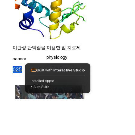
미완성 단백질을 이용한 암 치료제
physiology
cancer
Full Story
025
Built with
Interactive Studio
Installed Apps:
• Aura Suite