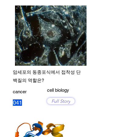
암세포의 동종포식에서 접착성 단
백질의 역할은?
cell biology
cancer
Full Story
041