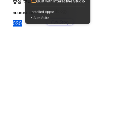
향상 효과
Built with
Interactive Studio
physiology
Installed Apps:
neuroscience
• Aura Suite
Full Story
030
엔도카나비노이드(내재성 대마성
분)의 신비한 활성
physiology
neuroscience
Full Story
029