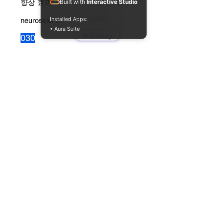
향상 효과
Built with
Interactive Studio
physiology
Installed Apps:
neuroscience
• Aura Suite
Full Story
030
엔도카나비노이드(내재성 대마성
분)의 신비한 활성
physiology
neuroscience
Full Story
029