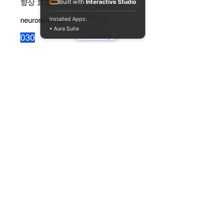
향상 효과
Built with
Interactive Studio
physiology
Installed Apps:
neuroscience
• Aura Suite
Full Story
030
엔도카나비노이드(내재성 대마성
분)의 신비한 활성
physiology
neuroscience
Full Story
029