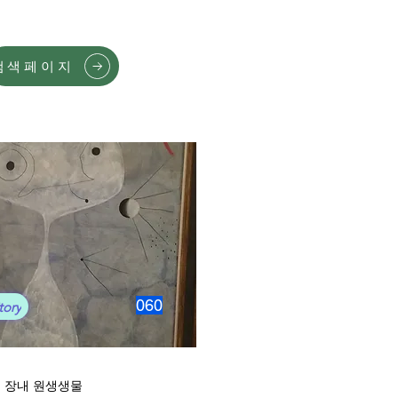
검색페이지
060
tory
 장내 원생생물