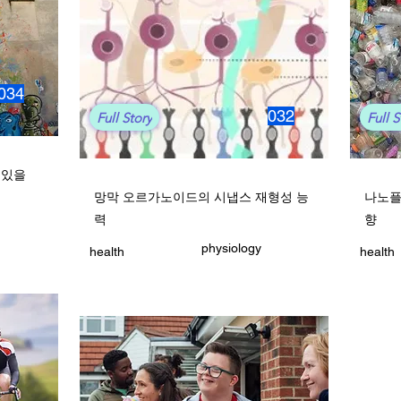
034
032
Full Story
Full S
 있을
망막 오르가노이드의 시냅스 재형성 능
나노플
력
향
physiology
health
health