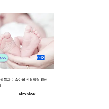
043
tory
생물과 미숙아의 신경발달 장애
계
physiology