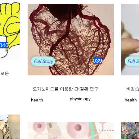
040
039
Full Story
Full S
새로운
오가노이드를 이용한 간 질환 연구
비침습
physiology
health
health