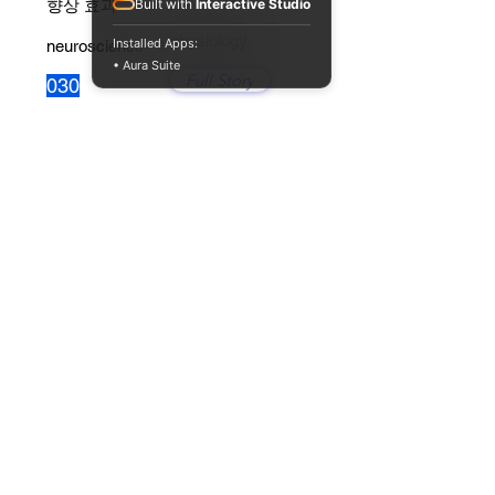
향상 효과
Built with
Interactive Studio
physiology
Installed Apps:
neuroscience
• Aura Suite
Full Story
030
엔도카나비노이드(내재성 대마성
분)의 신비한 활성
physiology
neuroscience
Full Story
029