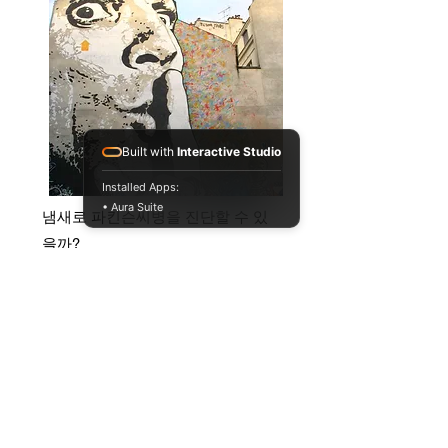
Built with
Interactive Studio
Installed Apps:
• Aura Suite
냄새로 파킨슨씨병을 진단할 수 있
을까?
physiology
health aging
Full Story
034