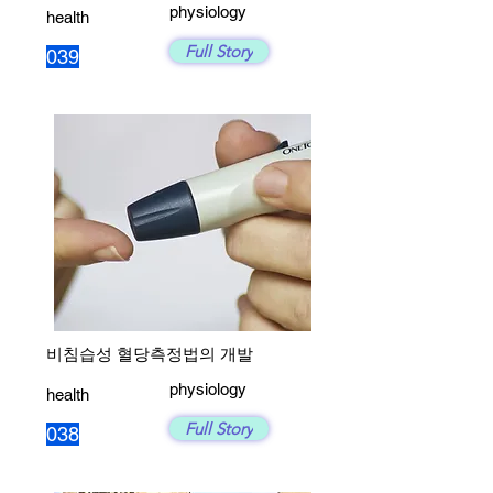
physiology
health
Full Story
039
비침습성 혈당측정법의 개발
physiology
health
Full Story
038