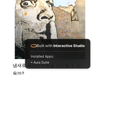
Built with
Interactive Studio
Installed Apps:
• Aura Suite
냄새로 파킨슨씨병을 진단할 수 있
을까?
physiology
health aging
Full Story
034