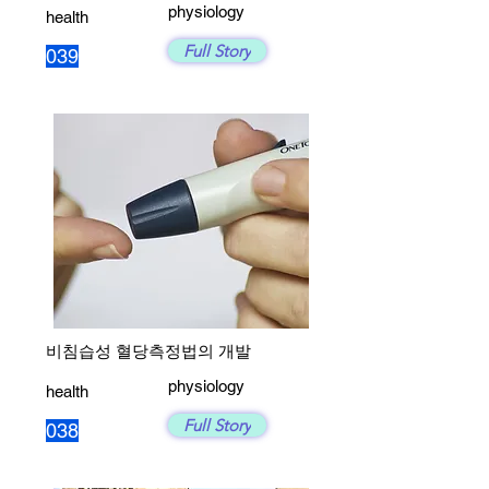
physiology
health
Full Story
039
비침습성 혈당측정법의 개발
physiology
health
Full Story
038