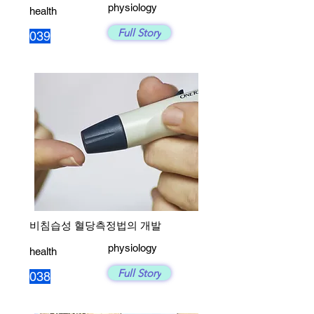
physiology
health
Full Story
039
비침습성 혈당측정법의 개발
physiology
health
Full Story
038