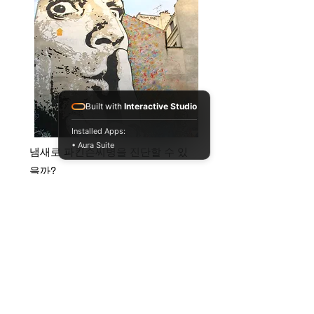
Built with
Interactive Studio
Installed Apps:
• Aura Suite
냄새로 파킨슨씨병을 진단할 수 있
을까?
physiology
health aging
Full Story
034