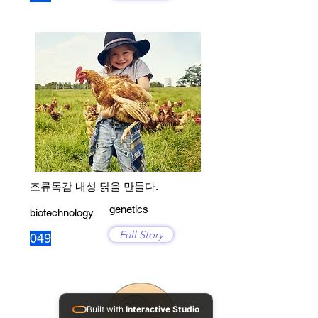
조류독감 내성 닭을 만들다.
genetics
biotechnology
Full Story
049
Built with
Interactive Studio