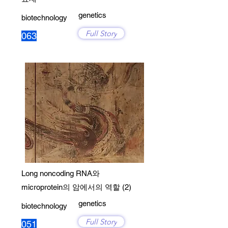
genetics
biotechnology
Full Story
063
Long noncoding RNA와
microprotein의 암에서의 역할 (2)
genetics
biotechnology
Full Story
051