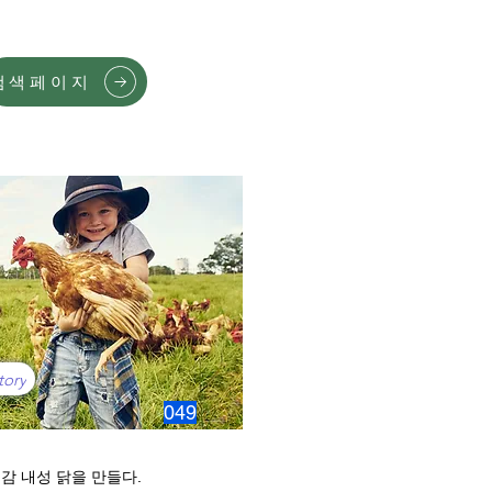
검색페이지
tory
049
감 내성 닭을 만들다.