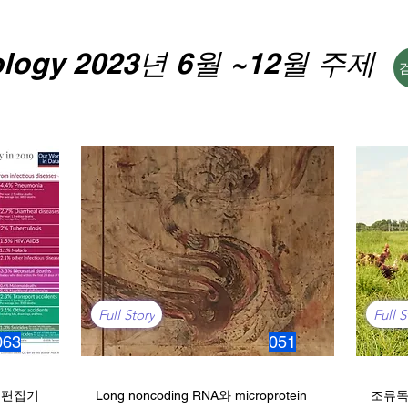
ology 2023년 6월 ~12월 주제
Full Story
Full S
063
051
 편집기
Long noncoding RNA와 microprotein
조류독