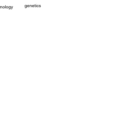
genetics
hnology