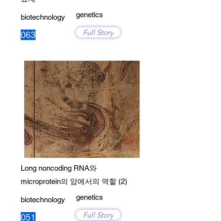
genetics
biotechnology
Full Story
063
Long noncoding RNA와
microprotein의 암에서의 역할 (2)
genetics
biotechnology
Full Story
051