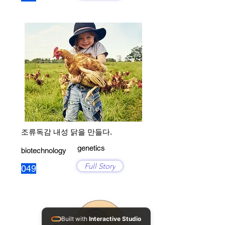
조류독감 내성 닭을 만들다.
genetics
biotechnology
Full Story
049
Built with
Interactive Studio