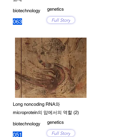
genetics
biotechnology
Full Story
063
Long noncoding RNA와
microprotein의 암에서의 역할 (2)
genetics
biotechnology
Full Story
051