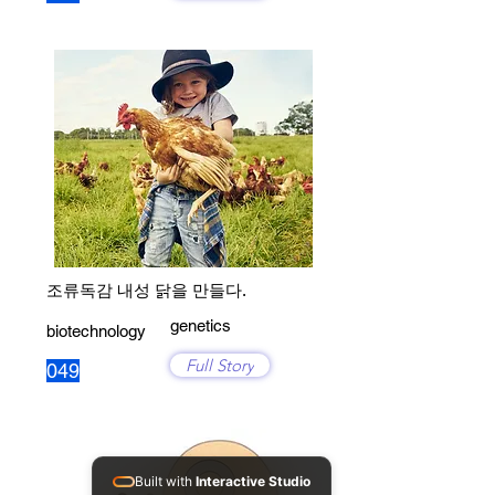
조류독감 내성 닭을 만들다.
genetics
biotechnology
Full Story
049
Built with
Interactive Studio