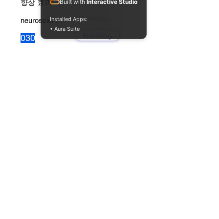
향상 효과
Built with
Interactive Studio
physiology
Installed Apps:
neuroscience
• Aura Suite
Full Story
030
엔도카나비노이드(내재성 대마성
분)의 신비한 활성
physiology
neuroscience
Full Story
029