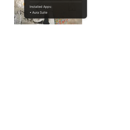
Installed Apps:
• Aura Suite
냄새로 파킨슨씨병을 진단할 수 있
을까?
physiology
health aging
Full Story
034