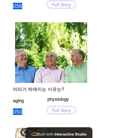
Full Story
056
머리가 하얘지는 이유는?
physiology
aging
Full Story
050
Built with
Interactive Studio