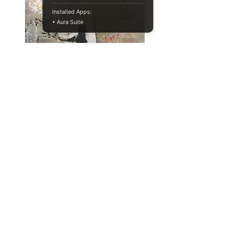
Installed Apps:
• Aura Suite
냄새로 파킨슨씨병을 진단할 수 있
을까?
physiology
health aging
Full Story
034