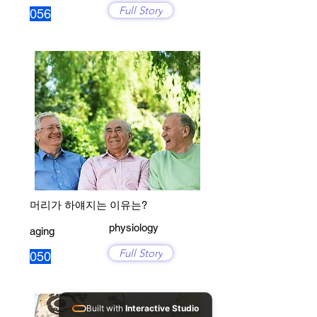
Full Story
056
머리가 하얘지는 이유는?
physiology
aging
Full Story
050
Built with
Interactive Studio