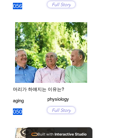
Full Story
056
머리가 하얘지는 이유는?
physiology
aging
Full Story
050
Built with
Interactive Studio