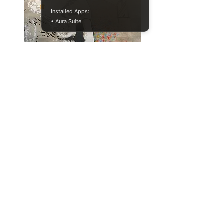
Installed Apps:
• Aura Suite
냄새로 파킨슨씨병을 진단할 수 있
을까?
physiology
health aging
Full Story
034