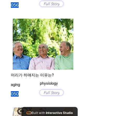
Full Story
056
머리가 하얘지는 이유는?
physiology
aging
Full Story
050
Built with
Interactive Studio