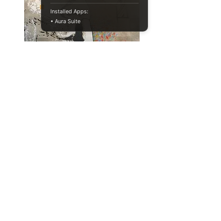
Installed Apps:
• Aura Suite
냄새로 파킨슨씨병을 진단할 수 있
을까?
physiology
health aging
Full Story
034