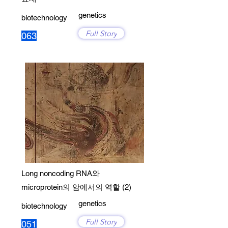
genetics
biotechnology
Full Story
063
Long noncoding RNA와
microprotein의 암에서의 역할 (2)
genetics
biotechnology
Full Story
051