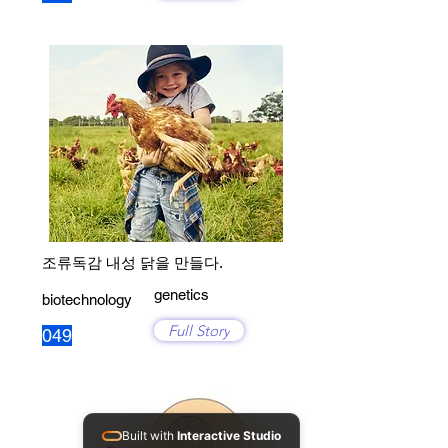
조류독감 내성 닭을 만들다.
genetics
biotechnology
Full Story
049
Built with
Interactive Studio