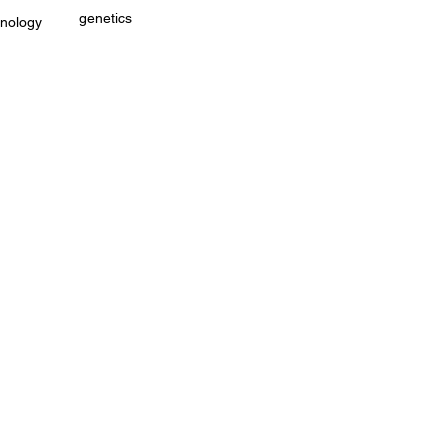
genetics
hnology