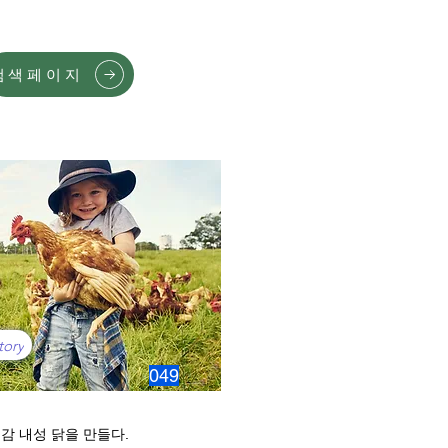
검색페이지
tory
049
감 내성 닭을 만들다.