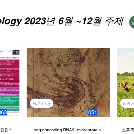
ology 2023년 6월 ~12월 주제
Full Story
Full S
063
051
 편집기
Long noncoding RNA와 microprotein
조류독