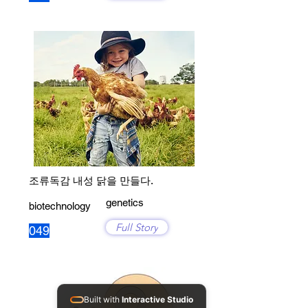
조류독감 내성 닭을 만들다.
genetics
biotechnology
Full Story
049
Built with
Interactive Studio