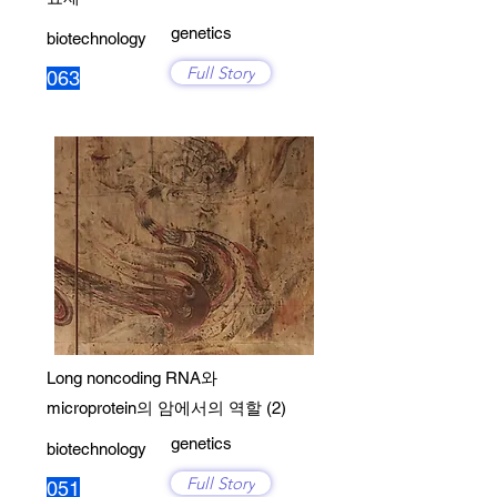
genetics
biotechnology
Full Story
063
Long noncoding RNA와
microprotein의 암에서의 역할 (2)
genetics
biotechnology
Full Story
051