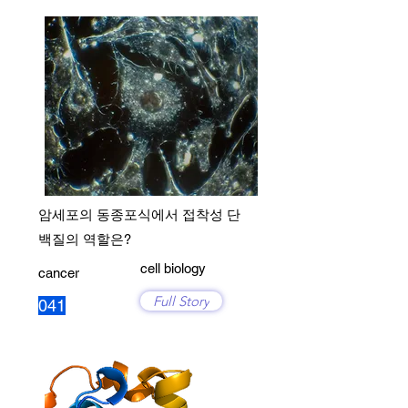
암세포의 동종포식에서 접착성 단
백질의 역할은?
cell biology
cancer
Full Story
041