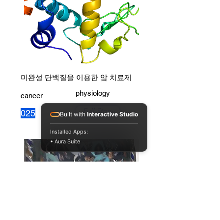
미완성 단백질을 이용한 암 치료제
physiology
cancer
Full Story
025
Built with
Interactive Studio
Installed Apps:
• Aura Suite