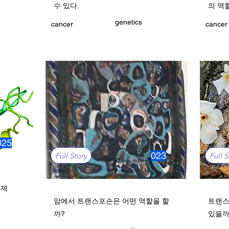
수 있다.
의 역
genetics
cancer
cancer
025
023
Full Story
Full S
료제
암에서 트랜스포손은 어떤 역할을 할
트랜스
까?
있을까