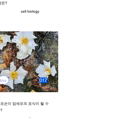
할은?
cell biology
017
tory
포손이 암세포의 표식이 될 수
?