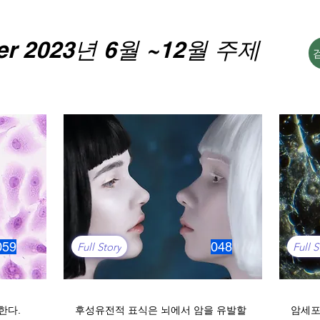
er 2023년 6월 ~12월 주제
059
048
Full Story
Full S
한다.
후성유전적 표식은 뇌에서 암을 유발할
암세포