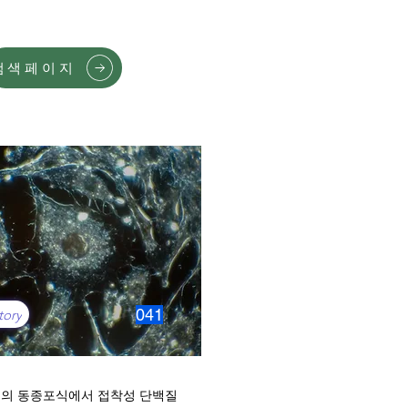
검색페이지
041
tory
의 동종포식에서 접착성 단백질