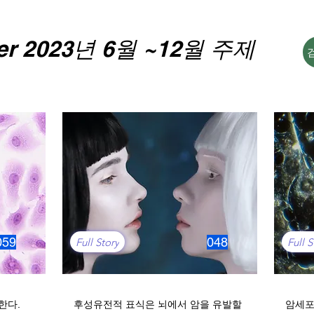
er 2023년 6월 ~12월 주제
059
048
Full Story
Full S
한다.
후성유전적 표식은 뇌에서 암을 유발할
암세포