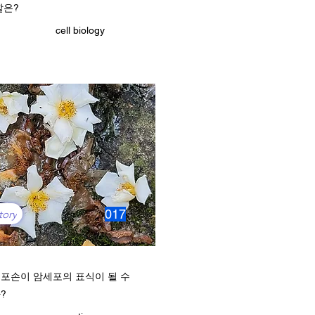
할은?
cell biology
017
tory
포손이 암세포의 표식이 될 수
?