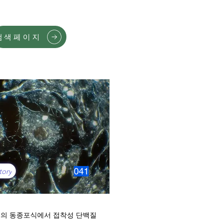
검색페이지
041
tory
의 동종포식에서 접착성 단백질