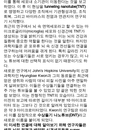
이를 통해 세포내 소기관이 이동한다는 것을 보고
하였다. 이 후 이 현상을
tunneling nanotube(TNT)
로 명명하고 다양한 조직에서 기관형성과정, 조직
회복, 그리고 바이러스의 전염과 연관지어 연구되
기 시작했다.
최근의 연구에서 뇌 속 면역세포라고 할 수 있는 마
이크로글리아(microglia) 세포와 신경간에 TNT가
생성되는 것을 밝히기도 하였다. 이는 뇌의 건강과
질환에 중요한 역할을 한다는 것을 말한다. 하지만
과학자들은 곧 포유류 뇌 속 신경 전선들의 연결을
연구하는데 어려움을 겪게 된다. 특히 갈라진 가지
또는 수상돌기들은 서로 엉키는 경우가 많고, 이 나
노 튜브에 대한 선택적 표식이 없기 때문이기도 하
다.
새로운 연구에서 John’s Hopkins University의 신경
과학자인 Hyungbae Kwon과 그의 동료들은 최근에
얻은 생쥐와 사람의 대뇌 피질 사진을 아주 면밀하
게 살펴보았다. 이들은 수상돌기들을 연결하는 아
주 가는 튜브들을 볼 수 있었고 양 끝은 막힌 것처
럼 보였다. 이는 전형적인 TNT의 모습이다. 그리고
이전의 보고에 따르면 길이가 대부분 10 마이크로
미터 또는 그보다 긴 것으로 알려져 있었으나 이들
은 약 3 마이크로미터였다. Kwon의 연구팀은 따라
서 이를 잠정적으로
수상돌기 나노튜브(DNT)
라고
새로운 이름을 붙이게 되었다.
이 미세한 연결에 대해 알아보기 위해 연구자들은
생쥐 뇌의 절편과 배양된 신경세포들을 super-