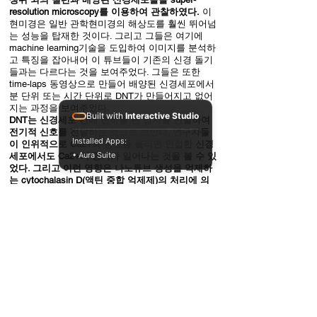
resolution microscopy를 이용하여 관찰하였다.
이
현미경은 일반 관학현미경의 해상도를 훨씬 뛰어넘
는 성능을 탑재한 것이다. 그리고 그들은 여기에
machine learning기술을 도입하여 이미지를 분석하
고 특징을 잡아내어 이 튜브들이 기존의 신경 돌기
들과는 다르다는 것을 보여주었다. 그들은 또한
time-laps 동영상으로 만들어 배양된 신경세포에서
분 단위 또는 시간 단위로 DNT가 만들어지고 없어
지는 과정을 보여주었다.
Built with
Interactive Studio
DNT는 신경세포 간에 전하를 띈 입자를 전달하여
전기적 신호를 전달하는 것으로 보인다. 연구자들
Installed Apps:
이 인위적으로 Ca2+의 농도를 올리면 인접한 신경
• Aura Suite
세포에서도 Ca2+의 증가가 일어나는 것을 볼 수 있
었다. 그리고 이런 영향은 나노튜브 생성을 억제하
는 cytochalasin D(액틴 중합 억제제)의 처리에 의
해 부분적으로 억제되는 것을 알 수 있었다.
이 통로는 분자들도 수송할 수 있는데, 특히 알츠하
이머병에 관련된 아밀로이드-베타를 생쥐 신경세포
에 넣을 경우 곧 바로 인접 세포에서 나타난다.
Cytochalasin D를 처리하면 세포간 전달은 중단된
다.
이어진 실험과 컴퓨터 시물레이션을 통해 DNT가
신경에 아밀로이드-베타가 축적되는데 기여할 가능
성이 있다는 것을 밝혔다. 세포내 아밀로이드의 축
적은 알츠하이머병의 초기 증세이기에 나노튜브가
이 병의 진행에 중요한 역할을 할 것으로 추측하고