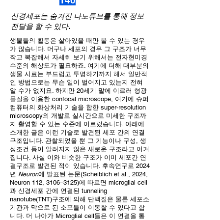
140
신경세포는 숨겨진 나노튜브를 통해 정보
전달을 할 수 있다.
생물들의 활동은 살아있을 때만 볼 수 있는 경우
가 많습니다. 더구나 세포의 경우 그 구조가 너무
작고 복잡해서 자세히 보기 위해서는 전자현미경
수준의 해상도가 필요하죠. 여기에 더해 대부분의
생물 시료는 부드럽고 투명하기까지 해서 일반적
인 방법으로는 무슨 일이 벌어지고 있는지 전혀
알 수가 없지요. 하지만 20세기 말에 이르러 형광
물질을 이용한 confocal microscope, 여기에 슈퍼
컴퓨터의 화상처리 기술을 합한 super-resolution
microscopy의 개발로 실시간으로 미세한 구조까
지 촬영할 수 있는 수준에 이르렀습니다. 아래에
소개한 글은 이런 기술로 발견된 세포 간의 연결
구조입니다. 관찰되었을 뿐 그 기능이나 구성, 생
성조건 등이 알려지지 않은 새로운 구조라고 여겨
집니다. 사실 이와 비슷한 구조가 이미 세포간 연
결구조로 발견된 적이 있습니다. 후속연구로 2024
년
Neuron
에 발표된 논문(Scheiblich et al., 2024,
Neuron 112, 3106–3125)에 따르면 microglial cell
과 신경세포 간에 연결된 tunneling
nanotube(TNT)구조에 의해 단백질은 물론 세포소
기관과 막으로 된 소포들이 이동할 수 있다고 합
니다. 더 나아가 Microglial cell들은 이 연결을 통