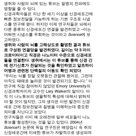
생쥐와 사람의 뇌에 있는 튜브는 질병의 전파에도
영향을 줄 수 있다.
신경과학자들은 지난 한 세기 이상을 신경세포간에
빠른 정보전달을 가능하게 하는 기본 구조로 시냅
스를 연구해 왔다. 하지만 이제 연구자들은 뇌에서
다른 종류의 신경세포간 연결을 발견하였고 –이는
어쩌면 시냅스를 우회하는 것이라고
Science
에 보
고하였다.
생쥐와 사람의 뇌를 고해상도로 촬영한 결과 튜브
로 구성된 연결망을 발견하였다. 길이는 약 3 마이
크로미터이고 직경은 나노미터 수준으로 신경세포
들을 연결한다. 생쥐에서는 이 튜브를 통해 신경 간
에 전기신호가 전달되는 것을 확인하였고 알츠하이
머병과 관련된 단백질의 이동도 확인 되었다
.
“우리는 뇌를 정말 오랫동안 관찰해 왔어요, 그런데
아직도 때때로 놀라운 것이 발견되기도 합니다.” 이
연구에 직접 참여하지 않았던 Emory University의
신경과학자이자 교수인 Lary Walker의 말이다. 아
직 이 나노튜브의 생물학적 특성에 대해서 밝혀져
야 할 것이 많지만, 그의 생각은 이번 발견이 신경
세포 간에 정보전달과 질병을 이해하는데 중요한
의미를 지닌다고 보았다.
연구자들은 이미 꽤 오래전에 일부 세포들이 나노
튜브를 형성한다는 것을 알고 있었다. 2004년
Science
지 논문에 독일 연구진은 배양접시 속 쥐의
신장세포간에 미세한 튜브가 자발적으로 생성되며