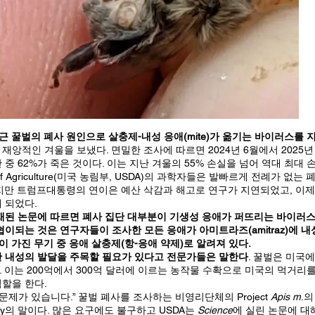
최근 꿀벌의 폐사 원인으로 살충제-내성 응애(mite)가 옮기는 바이러스를 
재앙적인 겨울을 보냈다. 면밀한 조사에 따르면 2024년 6월에서 2025년 
중 62%가 죽은 것이다. 이는 지난 겨울의 55% 손실을 넘어 역대 최대 
ent of Agriculture(미국 농림부, USDA)의 과학자들은 발빠르게 전례가 없
지만 트럼프대통령의 연이은 예산 삭감과 해고로 연구가 지연되었고, 이제
 되었다.
전 게재된 논문에 따르면 폐사 집단 대부분이 기생성 응애가 퍼뜨리는 바이러
협이되는 것은 연구자들이 조사한 모든 응애가 아미트라즈(amitraz)에 
 인간이 가진 무기 중 응애 살충제(항-응애 약제)로 알려져 있다.
한 내성의 발달을 주목할 필요가 있다고 전문가들은 말한다
. 꿀벌은 미국
 이는 200억에서 300억 달러에 이르는 농작물 수확으로 미국의 먹거리
할을 한다.
문제가 있습니다.” 꿀벌 폐사를 조사하는 비영리단체의 Project
Apis m
.의 
owney의 말이다. 많은 요구에도 불구하고 USDA는
Science
에 실린 논문에 대