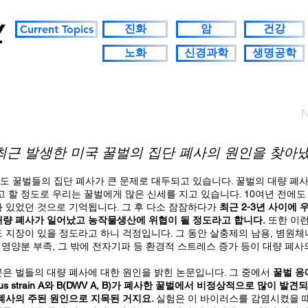
y
진화
암
건강
Current Topics
노화
신경과학
생명공학
N
근 발생한 미국 꿀벌의 집단 폐사의 원인을 찾아냈
 꿀벌들의 집단 폐사가 큰 문제로 대두되고 있습니다. 꿀벌의 대량 폐
고 할 정도로 우리는 꿀벌에게 많은 신세를 지고 있습니다. 10여년 전에도
 있었던 것으로 기억됩니다. 그 후 다소 잠잠하다가
최근 2-3년 사이에
대량 폐사가 일어났고 농작물생산에 위협이 될 정도라고 합니다.
또한 이런
 지장이 있을 정도라고 하니 걱정입니다. 그 동안 살충제의 남용, 병원체
, 영양분 부족, 그 밖에 전자기파 등 환경적 스트레스 증가 등이 대량 폐
은 벌들의 대량 폐사에 대한 원인을 밝힌 논문입니다. 그 중에서
꿀벌 응애
g virus strain A와 B(DWV A, B)가 폐사한 꿀벌에서 비정상적으로 많이 
폐사의 주된 원인으로 지목된 거지요.
실험은 이 바이러스를 감염시켰을 