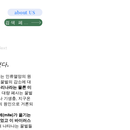
about US
검색 페이지
ext
다.
사는 인류멸망의 원
 꿀벌의 감소에 대
 우리나라는 물론 미
 대량 폐사는 꿀벌
나 기생충, 지구온
사의 원인으로 거론되
(mite)가 옮기는
발견되었고 이 바이러스
때 나타나는 꿀벌들