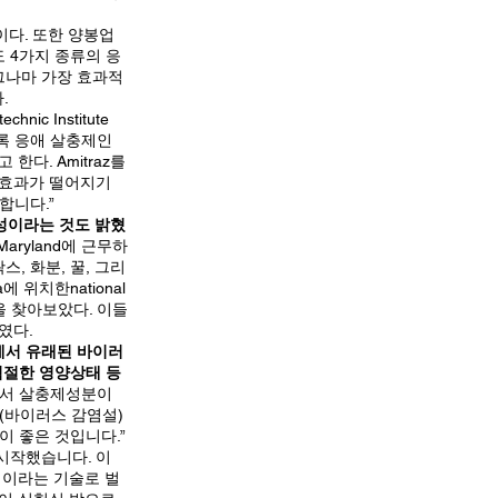
이다. 또한 양봉업
 4가지 종류의 응
 그나마 가장 효과적
.
ic Institute
 비록 응애 살충제인
다. Amitraz를
 효과가 떨어지기
합니다.”
내성이라는 것도 밝혔
e, Maryland에 근무하
, 화분, 꿀, 그리
a에 위치한national
을 찾아보았다. 이들
였다.
 응애에서 유래된 바이러
적절한 영양상태 등
에서 살충제성분이
단(바이러스 감염설)
이 좋은 것입니다.”
시작했습니다. 이
섭이라는 기술로 벌