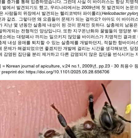
률 증가를 통해 입증하였습니다. 그런데 사실 이 바이러스는 항상 치명
 벌에서 발견되기도 했고, 우리나라에서는 2009년에 첫 발견되어 논문으
 많은 사람들의 위장에서 발견되는 헬리코박터 파이롤리(
Helicobacter pylor
과 같죠. 그렇다면 왜 요즘들어 문제가 되는 걸까요? 아마도 이 바이러
가 지난 몇 년동안 살충제 내성이 된 것이 문제인 듯하다. 살충제의 남용은
유발하게되는 전형적인 양상입니다. 또한 지구온난화와 꿀벌들의 영양분 부
 평소에는 대량폐사 까지는 일으키지 않았을 바이러스가 치명적인 결과로 
충제 내성 응애를 퇴치할 수 있는 살충제를 개발하던지, 적절한 항바이러
게 문제가 해결되었으면 좋겠지만 개발에 걸리는 시간을 생각해보면, 당
에 감염된 집단을 분리 제거하고 다른 감염되지 않은 집단을 번식시키는 
orean journal of apiculture, v.24 no.1, 2009년, pp.23 - 30 최용수 
reprint doi:
https://doi.org/10.1101/2025.05.28.656706