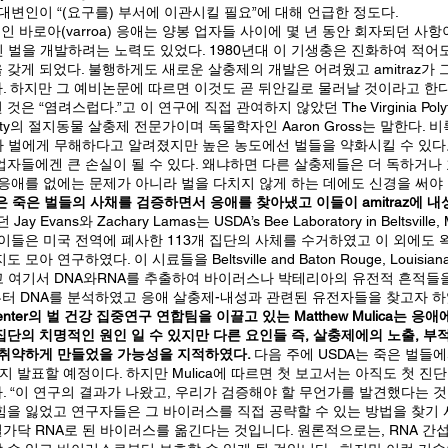
 대변인이 “(요구를) 부서에 이관시킬 필요”에 대해 언급한 정도다.
인 바로아(varroa) 응애는 양봉 업자들 사이에 몇 년 동안 회자되던 사항
 벌을 개발하려는 노력도 있었다. 1980년대 이 기생충은 진화하여 적어도
 갖게 되었다. 불행하게도 새로운 살충제의 개발은 어려웠고 amitraz가
. 하지만 그 예비논문에 따르면 이것도 곧 뒤안길로 물러날 것이라고 한다
 “염려스럽다.”고 이 연구에 직접 관여하지 않았던 The Virginia Polytechn
iversity의 절지동물 살충제 전문가이며 독물학자인 Aaron Gross는 말한다.
이나 벌에게 무해하다고 알려졌지만 높은 농도에선 벌들을 약화시킬 수 있다고 한
업자들에겐 큰 손실이 될 수 있다. 왜냐하면 다른 살충제들은 더 독하거나
 응애를 없에는 문제가 아니라 벌을 다치지 않게 하는 데에도 신경을 써야 
은 죽은 벌들의 사채를 검증하면서 응애를 찾아냈고 이들이 amitraz에 
y Evans와 Zachary Lamas는 USDA’s Bee Laboratory in Beltsvill
이들은 미국 전역에 폐사한 113개 집단의 사체를 수거하였고 이 외에도 왁스
모아 연구하였다. 이 시료들을 Beltsville and Baton Rouge, Louisian
보냈고 여기서 DNA와RNA를 추출하여 바이러스나 박테리아의 유전적 흔적들
애로부터 DNA를 분석하였고 응애 살충제-내성과 관련된 유전자들을 찾고자 하
icy Center의 벌 건강 집중연구 연합팀을 이끌고 있는 Matthew Mulica는
집단의 치명적인 원인 일 수 있지만 다른 요인들 즉, 살충제에의 노출, 부
 취약하게 만들었을 가능성을 지적하였다.
다음 주에 USDA는 죽은 벌들
 발표할 예정이다. 하지만 Mulica에 따르면 첫 보고서는 아직도 첫 진
. “이 연구의 결과가 나왔고, 우리가 검증해야 할 무언가를 발견했다는 것
힘을 잃었고 연구자들은 그 바이러스를 직접 공략할 수 있는 방법을 찾기 
가닥 RNA로 된 바이러스를 옮긴다는 것입니다. 원론적으로는, RNA 간