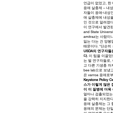
언급이 없었고, 한
응애 살충제 – 내성
자들이 응애-내성인
애 살충제에 내성을
인 것으로 알려졌다
이 연구에서 발견된 것은
and State Un
amitraz는 사람
잃는 다는 건 양봉
때문이다. “단순히
USDA의 연구자들
다.
이 팀을 이끌었던 Ja
는 벌 연구자들로, 
고 다른 기생충 까지도 
bee lab으로 
은 varroa 응
Keystone Pol
스가 이렇게 많은 
이 이 질병에 더욱
얼마나 검출되었는지
을 강력히 지지한다
응애 살충제는 그 
응애의 문제는 단일