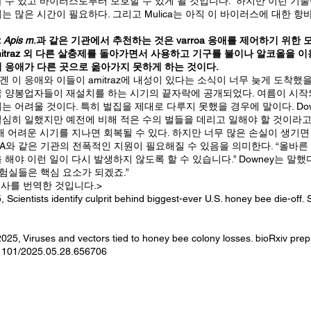
 수 있고 바이러스로부터 보호할 수 있게 될 것입니다. 하지만 이런 기
는 많은 시간이 필요하다. 그리고 Mulica는 아직 이 바이러스에 대한 
t
Apis m
.과 같은 기관에서 추천하는 것은 varroa 응애를 제어하기 위한
amitraz 외 다른 살충제를 돌아가면서 사용하고 기구를 불이나 알코올을 
 응애가 다른 곳으로 옮아가지 못하게 하는 것이다.
이 응애와 이들이 amitraz에 내성이 있다는 소식이 너무 늦게 도착했을 
국 양봉업자들이 재설치를 하는 시기의 끝자락에 공개되었다. 여름이 시작
는 어려울 것이다. 특히 벌집을 제대로 다루지 못했을 경우에 말이다. Dow
심히 일했지만 예전에 비해 적은 수의 벌들을 데리고 일해야 할 것이라고
해 어려운 시기를 지나면 회복될 수 있다. 하지만 너무 많은 손실이 생기면
A와 같은 기관의 전폭적인 지원이 필요해질 수 있음을 의미한다. “올바
해야 이런 일이 다시 발생하지 않도록 할 수 있습니다.” Downey는 말했다
실험실들은 핵심 요소가 되겠죠.”
기사를 번역한 것입니다.>
Scientists identify culprit behind biggest-ever U.S. honey bee die-off
 2025, Viruses and vectors tied to honey bee colony losses. bioRxiv prepr
0.1101/2025.05.28.656706