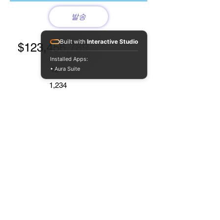
발송
Built with
Interactive Studio
$123,456,789
Installed Apps:
• Aura Suite
12
1,234
1,234