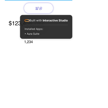
발송
Built with
Interactive Studio
$123,456,789
Installed Apps:
• Aura Suite
12
1,234
1,234