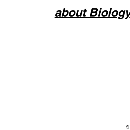
about Biolog
인