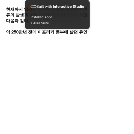
Built with
Interactive Studio
현재까지 알려진 유전체 정보를 이용하여 인
류의 발생과 이동 과정을 간단히 정리하자면
Installed Apps:
다음과 같다.
• Aura Suite
약 250만년 전에 아프리카 동부에 살던 유인
원에서 호모속(genus Homo)에 해당하는 인
간류가 나왔고 이들 중 일부 종족이 아프리카
에서 레반트 지역(Levant area: 현재의 시리
아, 레바논, 이스라엘 지역)으로 이동하여 살
기 시작했고 그 후 다른 지역으로도 이동한 것
이다. 유전체 분석에 따르면 약 60만년전부터
분리가 시작된 것으로 생각된다. 이들이 소위
고대 인류(archaic huminins)라고 부르는 네
안데르탈인, 데니소바인 등으로 각 지역에 토
착민이 되어 살았다. 한편 그 후에도 아프리카
동부에서는 지속적인 진화가 일어나면서 여
러 종류의 인간이 나타나게 되는데 이때 현생
인류도 출현하게 된다. 이들은 아프리카 동부
에서 번창하여 아프리카를 떠나 고대 인류가
이동했던 길과 비슷하게 이동하게 되는데 이
때가 10만년전 이후라고 추측된다. 이미 그
곳에서 살고 있던 네안데르탈인과 데니소반