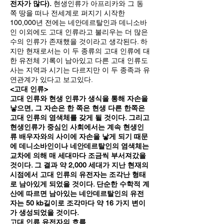
전자가 많다).
현생인류가 아프리카와 그 동
쪽 땅을 떠나 전세계로 퍼지기 시작한
100,000년 전에는 네안데르탈인과 데니소바
인 이외에도 고대 인류라고 불리우는 더 많은
수의 인류가 존재했을 것이라고 생각된다. 하
지만 현재로서는 이 두 종류의 고대 인류에 대
한 유전체 기록이 남아있고 다른 고대 인류도
사는 지역과 시기는 다르지만 이 두 종족과 유
연관계가 있다고 보고있다.
<고대 인류>
고대 인류와 현생 인류가 생식을 통해 자손을
낳으면, 그 자손은 한 쪽은 현생 다른 한쪽은
고대 인류의 염색체를 갖게 될 것이다. 그리고
현생인류가 중심인 사회에서는 계속 현생인
류 배우자와의 사이에 자손을 낳게 되기 때문
에 데니소바인이나 네안데르탈인의 염색체는
교차에 의해 매 세대마다 조금씩 부서져갔을
것이다. 그 결과 약 2,000 세대가 지난 현재의
시점에서 고대 인류의 유전자는 조각난 형태
로 남아있게 되었을 것이다. 단순한 수학적 계
산에 따르면 남아있는 네안데르탈인의 유전
자는 50 kb길이로 조각마다 약 16 가지 변이
가 생성되었을 것이다.
고대 인류 유전자의 흐름