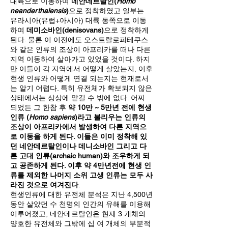
대륙으로 이동하여
네안데르탈인(
Homo
neanderthalensis
)
으로 정착하였고 일부는
유라시아(유럽+아시아) 대륙 동쪽으로 이동
하여
데미소바인(denisovans)
으로 정착하게
된다. 물론 이 이전에도 오스트랄로피테쿠스
와 같은 인류의 조상이 아프리카를 떠나 다른
지역 이동하여 살아가고 있었을 것이다. 하지
만 이들이 각 지역에서 어떻게 살았는지, 이후
현생 인류와 어떻게 연결 되는지는 현재로서
는 알기 어렵다. 특히 유전체가 확보되지 않은
상태에서는 상상에 맡길 수 밖에 없다. 어찌
되었든 그 한참 후
약 10만 ~ 5만년 전에 현생
인류 (
Homo sapiens
)라고 불리우는 인류의
조상이 아프리카에서 발생하여 다른 지역으
로 이동을 하게 된다. 이들은 이미 정착해 있
던 네안데르탈인이나 데니소바인 그리고 다
른 고대 인류(archaic human)와 조우하게 되
고 공존하게 된다. 이후 약 4만년전에 현생 인
류를 제외한 나머지 소위 고생 인류는 모두 사
라진 것으로 여겨진다
.
현생인류에 대한 유전체 분석은 지난 4,500년
동안 살았던 수 천명의 인간의 유해를 이용해
이루어졌고, 네안데르탈인은 현재 3 개체의
양호한 유전체와 그밖에 십 여 개체의 부분적