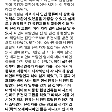
간에 유전자 교환이 일어난 시기는 이 무렵이
라고 추즉된다.
다른 가설은
이 3 가지 인간 종류에서 상호 유
전체의 교환이 있었음을 가정할 수 있다. 실제
로 3 종류의 인간 유전체를 비교하면 이들 간
에 유전자 교환이 여러 차례 일어났음을 알 수
있다.
네안데르탈인은 십 만 년전에 현생인류
에 해당하는 집단으로부터 유전자를 받은 것
으로 나타났다. 또한 데니소바인 들과 네안데
르탈인 사이에도 유전자가 오갔다는 증거가
있다. 일예로 8만 9만년 전 시베리아에 살았
던 개체는 네안데르탈인 엄마와 데니소바인
아빠를 가진 것을 알 수 있었다.
이미 십만년
전부터 현생인류가 아프리카를 나와 아시아
동부로 이동하기 시작하면서 각 지역에 살던
네안데르탈인과 섞여 살게 되었고, 그 결과 아
프리카 밖에 사는 모든 현생인류는 네안데르
탈인의 유전자 일부를 갖게 된 것이다. 이에
더해 아시아로 이동한 현생인류는 데니소바
인과도 유전자 교환을 하였고 따라서 이들 아
시아 지역의 인류는 네안데르탈인 더하기 데
니소바인의 유전자를 갖는 것으로 생각되었
다(특히 오세아니아인 들은 데니소바인의 유