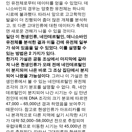
인 유전체로무터 데이터를 얻을 수 있었다. 데
니소바인의 경우는 양호한 유전체는 하나의
시료에 불과했다. 따라서 앞으로 고고학적인
발굴이 더 진행되어 좀더 많은 개체를 분석하
고, 또 다른 고대인류에 대한 데이터가 축적되
면 새로운 견해가 나올 수 있을 것이다.
일단 이 현생인류, 네안데르탈인, 데니소바인
유전체를 분석한 결과 이들 간에 유전체 일부
가 섞여 있음을 알 수 있었다. 이를 설명할 수
있는 방법은 2 가지가 있다.
한가지 가설은 공동 조상에서 마지막에 갈라
져 나온 현생인류가 오래 전에 네안데르탈인
이 분지되어 나온 바로 그 조상 집단에서 분지
되어 나왔을 가능성이다
. 그러나 이 가설은 현
생인류에서 볼 수 있는 네안데르탈인 유전체
조각의 크기 분포를 설명할 수 없다. 즉, 네안
데르탈인이 분지되어 나간 시기는 수 십 만년
전인데 비해 DNA 조각의 크기 분포에 따르면
47,000 – 65,000년 경과 하였음을 보여주기
때문이다. 참고로 현생인류가 아프리카를 떠
나 본격적으로 다른 지역에 살기 시작한 시기
가 대략 52,000~58,000년 전으로 추정되며
유럽대륙으로 이동한 시기는 약 45,000년 전
으로 추정된다. 따라서 고대인류와 현생인류