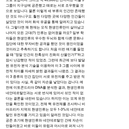
으로 보입니다. 그리고 약 40,000년 전까지는 이들 3
그룹이 지구상에 공존했고 때로는 서로 조우했을 것
으로 보입니다. 물론 이렇게 세 부류의 인간만 존재했
던 것도 아니구요. 훨씬 다양한 곳에 다양한 인간들이
살았던 것이 여러 화석 유골을 통해 알려지고 있습니
다. 그렇다면 왜 현재는 오직 현생인류만이 살아남고
나머지 모든 고대(?) 인류는 없어졌을 까요? 일부 학
자들은 현생인류의 우수한 두뇌와 함께 다른 문화나
집단에 대한 무자비한 공격을 했던 것이 원인이었을
것이라고 추측하기도 합니다. 처음 이런 얘기를 들었
을 때 “정말 인간의 잔혹성이 진화의 산물인가?”하고
잠시 난감했던 적이 있었죠. 그런데 최근에 보다 발달
된 유전자 분석 기술을 이용하여 이 3 그룹 사이에 유
전적 차이를 자세히 밝힌 결과들이 나왔죠. 그 결과는
이 3 종류의 인간 집단이 서로 유전자를 주고 받은 적
이 있다는 사실, 즉 같이 자손을 낳았다는 겁니다. 예
전에 미토콘드리아 DNA를 분석한 결과, 현생인류와
네안데르탈인과는 서로 번식에 있어서 섞인 적이 없
다는 결론을 내린바 있습니다. 하지만 이는 모계 유전
만을 확인한 것이었고, 전체 핵 유전체를 조사하니 비
아프리카 지역의 현생인류는 모두 1-3%의 네안데르
탈인 유전자를 가지고 있음이 알려진 것입니다. 이는
공존 초기에 현생인류와 네안데르탈인 간에 자손이
만들어졌고 바로 이들이 유럽과 아시아로 퍼져 나가