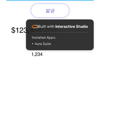
발송
Built with
Interactive Studio
$123,456,789
Installed Apps:
• Aura Suite
12
1,234
1,234