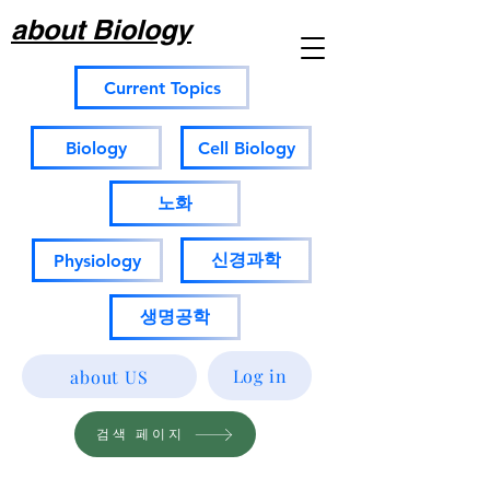
about Biology
Current Topics
Biology
Cell Biology
노화
신경과학
Physiology
생명공학
Log in
about US
검색 페이지